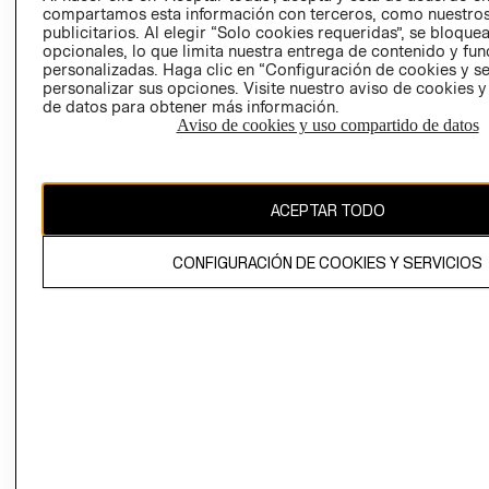
compartamos esta información con terceros, como nuestros
LIBRO DE
publicitarios. Al elegir “Solo cookies requeridas”, se bloque
RECLAMACIO
opcionales, lo que limita nuestra entrega de contenido y fu
personalizadas. Haga clic en “Configuración de cookies y se
personalizar sus opciones. Visite nuestro aviso de cookies 
de datos para obtener más información.
Aviso de cookies y uso compartido de datos
Ecuador ($)
ACEPTAR TODO
CAMBIAR REGIÓN
CONFIGURACIÓN DE COOKIES Y SERVICIOS
El contenido de esta página web está protegido por copyright y es
propiedad de H&M Hennes & Mauritz AB.