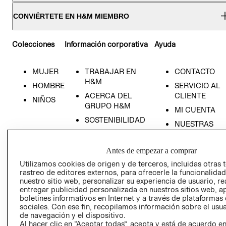
CONVIÉRTETE EN H&M MIEMBRO
Colecciones
Información corporativa
Ayuda
MUJER
TRABAJAR EN
CONTACTO
H&M
HOMBRE
SERVICIO AL
RECIÉN NACIDO
ACERCA DEL
CLIENTE
NIÑOS
GRUPO H&M
MI CUENTA
NOVEDADES
SOSTENIBILIDAD
NUESTRAS
PRENSA
TIENDAS
RELACIÓN CON
TÉRMINOS Y
Antes de empezar a comprar
INVERSONISTAS
CONDICIONE
Utilizamos cookies de origen y de terceros, incluidas otras 
rastreo de editores externos, para ofrecerle la funcionalid
POLÍTICA
AVISO DE
nuestro sitio web, personalizar su experiencia de usuario, rea
EMPRESARIAL
PRIVACIDAD
entregar publicidad personalizada en nuestros sitios web, a
GIFT CARD
boletines informativos en Internet y a través de plataformas
sociales. Con ese fin, recopilamos información sobre el usua
AVISO DE
de navegación y el dispositivo.
COOKIES
Al hacer clic en “Aceptar todas”, acepta y está de acuerdo e