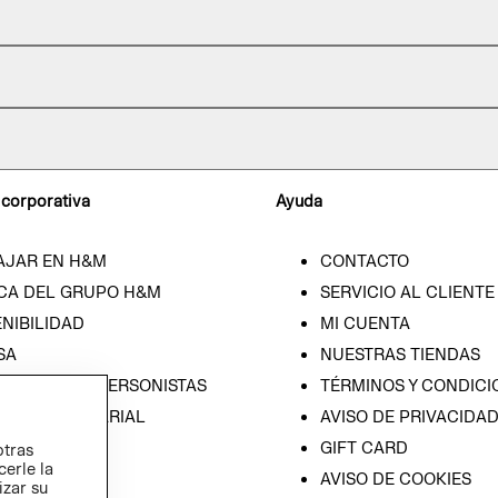
 corporativa
Ayuda
AJAR EN H&M
CONTACTO
CA DEL GRUPO H&M
SERVICIO AL CLIENTE
NIBILIDAD
MI CUENTA
SA
NUESTRAS TIENDAS
CIÓN CON INVERSONISTAS
TÉRMINOS Y CONDICI
ICA EMPRESARIAL
AVISO DE PRIVACIDA
GIFT CARD
otras
cerle la
AVISO DE COOKIES
izar su