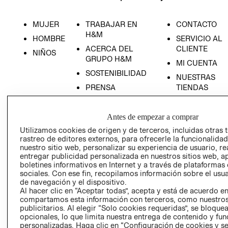
MUJER
TRABAJAR EN
CONTACTO
H&M
HOMBRE
SERVICIO AL
ACERCA DEL
CLIENTE
NIÑOS
GRUPO H&M
MI CUENTA
SOSTENIBILIDAD
NUESTRAS
PRENSA
TIENDAS
RELACIÓN CON
TÉRMINOS Y
INVERSONISTAS
CONDICIONE
Antes de empezar a comprar
POLÍTICA
AVISO DE
Utilizamos cookies de origen y de terceros, incluidas otras 
EMPRESARIAL
PRIVACIDAD
rastreo de editores externos, para ofrecerle la funcionalid
nuestro sitio web, personalizar su experiencia de usuario, rea
GIFT CARD
entregar publicidad personalizada en nuestros sitios web, a
boletines informativos en Internet y a través de plataformas
AVISO DE
sociales. Con ese fin, recopilamos información sobre el usua
COOKIES
de navegación y el dispositivo.
LIBRO DE
Al hacer clic en “Aceptar todas”, acepta y está de acuerdo e
compartamos esta información con terceros, como nuestros
RECLAMACIO
publicitarios. Al elegir “Solo cookies requeridas”, se bloque
opcionales, lo que limita nuestra entrega de contenido y fu
personalizadas. Haga clic en “Configuración de cookies y se