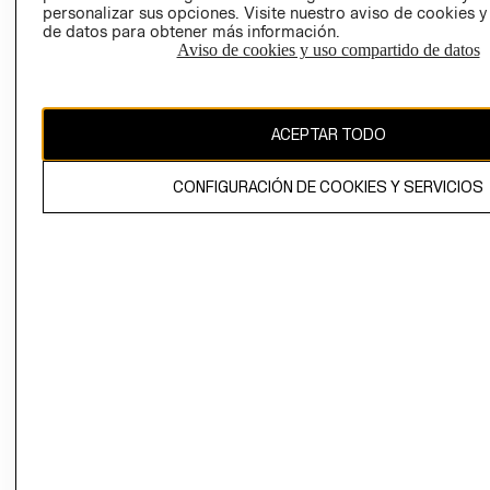
personalizar sus opciones. Visite nuestro aviso de cookies 
de datos para obtener más información.
Aviso de cookies y uso compartido de datos
Ecuador ($)
CAMBIAR REGIÓN
ACEPTAR TODO
CONFIGURACIÓN DE COOKIES Y SERVICIOS
El contenido de esta página web está protegido por copyright y es
propiedad de H&M Hennes & Mauritz AB.