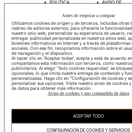
POLÍTICA
AVISO DE
EMPRESARIAL
PRIVACIDAD
Antes de empezar a comprar
GIFT CARD
Utilizamos cookies de origen y de terceros, incluidas otras 
AVISO DE
rastreo de editores externos, para ofrecerle la funcionalid
COOKIES
nuestro sitio web, personalizar su experiencia de usuario, rea
entregar publicidad personalizada en nuestros sitios web, a
LIBRO DE
boletines informativos en Internet y a través de plataformas
RECLAMACIO
sociales. Con ese fin, recopilamos información sobre el usua
de navegación y el dispositivo.
Al hacer clic en “Aceptar todas”, acepta y está de acuerdo e
compartamos esta información con terceros, como nuestros
publicitarios. Al elegir “Solo cookies requeridas”, se bloque
opcionales, lo que limita nuestra entrega de contenido y fu
personalizadas. Haga clic en “Configuración de cookies y se
personalizar sus opciones. Visite nuestro aviso de cookies 
Ecuador ($)
de datos para obtener más información.
Aviso de cookies y uso compartido de datos
CAMBIAR REGIÓN
ACEPTAR TODO
El contenido de esta página web está protegido por copyright y es
propiedad de H&M Hennes & Mauritz AB.
CONFIGURACIÓN DE COOKIES Y SERVICIOS