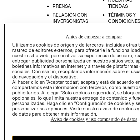
PRENSA
TIENDAS
RELACIÓN CON
TÉRMINOS Y
INVERSONISTAS
CONDICIONE
POLÍTICA
AVISO DE
EMPRESARIAL
PRIVACIDAD
Antes de empezar a comprar
Utilizamos cookies de origen y de terceros, incluidas otras 
GIFT CARD
rastreo de editores externos, para ofrecerle la funcionalid
AVISO DE
nuestro sitio web, personalizar su experiencia de usuario, rea
COOKIES
entregar publicidad personalizada en nuestros sitios web, a
boletines informativos en Internet y a través de plataformas
LIBRO DE
sociales. Con ese fin, recopilamos información sobre el usua
RECLAMACIO
de navegación y el dispositivo.
Al hacer clic en “Aceptar todas”, acepta y está de acuerdo e
compartamos esta información con terceros, como nuestros
publicitarios. Al elegir “Solo cookies requeridas”, se bloque
opcionales, lo que limita nuestra entrega de contenido y fu
personalizadas. Haga clic en “Configuración de cookies y se
personalizar sus opciones. Visite nuestro aviso de cookies 
de datos para obtener más información.
Ecuador ($)
Aviso de cookies y uso compartido de datos
CAMBIAR REGIÓN