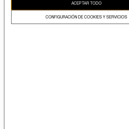
ACEPTAR TODO
El contenido de esta página web está protegido por copyright y es
CONFIGURACIÓN DE COOKIES Y SERVICIOS
propiedad de H&M Hennes & Mauritz AB.