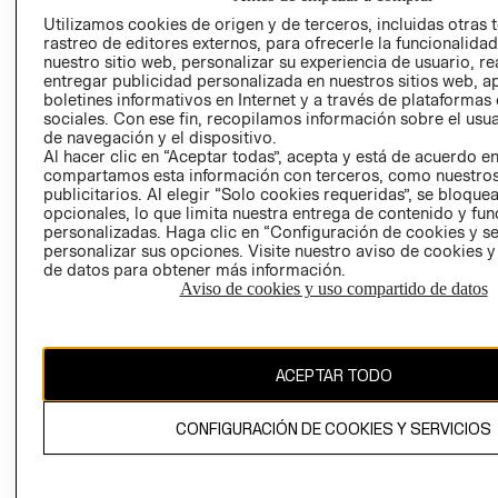
AVISO DE
Utilizamos cookies de origen y de terceros, incluidas otras 
COOKIES
rastreo de editores externos, para ofrecerle la funcionalid
nuestro sitio web, personalizar su experiencia de usuario, rea
LIBRO DE
entregar publicidad personalizada en nuestros sitios web, a
RECLAMACIO
boletines informativos en Internet y a través de plataformas
sociales. Con ese fin, recopilamos información sobre el usua
de navegación y el dispositivo.
Al hacer clic en “Aceptar todas”, acepta y está de acuerdo e
compartamos esta información con terceros, como nuestros
publicitarios. Al elegir “Solo cookies requeridas”, se bloque
opcionales, lo que limita nuestra entrega de contenido y fu
personalizadas. Haga clic en “Configuración de cookies y se
Ecuador ($)
personalizar sus opciones. Visite nuestro aviso de cookies 
de datos para obtener más información.
CAMBIAR REGIÓN
Aviso de cookies y uso compartido de datos
ACEPTAR TODO
El contenido de esta página web está protegido por copyright y es
propiedad de H&M Hennes & Mauritz AB.
CONFIGURACIÓN DE COOKIES Y SERVICIOS