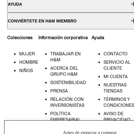
AYUDA
CONVIÉRTETE EN H&M MIEMBRO
Colecciones
Información corporativa
Ayuda
MUJER
TRABAJAR EN
CONTACTO
H&M
HOMBRE
SERVICIO AL
ACERCA DEL
CLIENTE
NIÑOS
GRUPO H&M
MI CUENTA
SOSTENIBILIDAD
NUESTRAS
PRENSA
TIENDAS
RELACIÓN CON
TÉRMINOS Y
INVERSONISTAS
CONDICIONE
POLÍTICA
AVISO DE
EMPRESARIAL
PRIVACIDAD
GIFT CARD
Antes de empezar a comprar