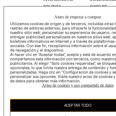
POLÍTICA
AVISO DE
EMPRESARIAL
PRIVACIDAD
Antes de empezar a comprar
GIFT CARD
Utilizamos cookies de origen y de terceros, incluidas otras 
AVISO DE
rastreo de editores externos, para ofrecerle la funcionalid
COOKIES
nuestro sitio web, personalizar su experiencia de usuario, rea
entregar publicidad personalizada en nuestros sitios web, a
LIBRO DE
boletines informativos en Internet y a través de plataformas
RECLAMACIO
sociales. Con ese fin, recopilamos información sobre el usua
de navegación y el dispositivo.
Al hacer clic en “Aceptar todas”, acepta y está de acuerdo e
compartamos esta información con terceros, como nuestros
publicitarios. Al elegir “Solo cookies requeridas”, se bloque
opcionales, lo que limita nuestra entrega de contenido y fu
personalizadas. Haga clic en “Configuración de cookies y se
personalizar sus opciones. Visite nuestro aviso de cookies 
Ecuador ($)
de datos para obtener más información.
Aviso de cookies y uso compartido de datos
CAMBIAR REGIÓN
ACEPTAR TODO
El contenido de esta página web está protegido por copyright y es