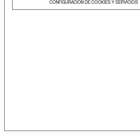
propiedad de H&M Hennes & Mauritz AB.
CONFIGURACIÓN DE COOKIES Y SERVICIOS