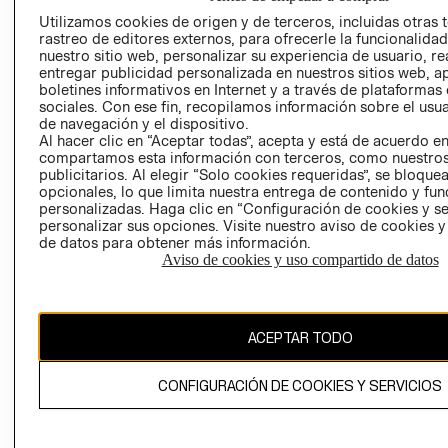
AVISO DE
Utilizamos cookies de origen y de terceros, incluidas otras 
COOKIES
rastreo de editores externos, para ofrecerle la funcionalid
nuestro sitio web, personalizar su experiencia de usuario, rea
LIBRO DE
entregar publicidad personalizada en nuestros sitios web, a
RECLAMACIO
boletines informativos en Internet y a través de plataformas
sociales. Con ese fin, recopilamos información sobre el usua
de navegación y el dispositivo.
Al hacer clic en “Aceptar todas”, acepta y está de acuerdo e
compartamos esta información con terceros, como nuestros
publicitarios. Al elegir “Solo cookies requeridas”, se bloque
opcionales, lo que limita nuestra entrega de contenido y fu
personalizadas. Haga clic en “Configuración de cookies y se
Ecuador ($)
personalizar sus opciones. Visite nuestro aviso de cookies 
de datos para obtener más información.
CAMBIAR REGIÓN
Aviso de cookies y uso compartido de datos
ACEPTAR TODO
El contenido de esta página web está protegido por copyright y es
propiedad de H&M Hennes & Mauritz AB.
CONFIGURACIÓN DE COOKIES Y SERVICIOS