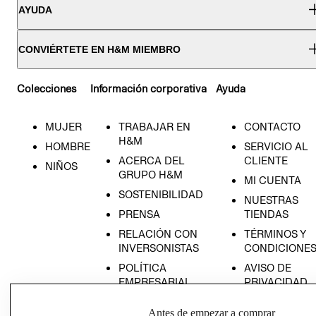
AYUDA
CONVIÉRTETE EN H&M MIEMBRO
Colecciones
Información corporativa
Ayuda
MUJER
TRABAJAR EN
CONTACTO
H&M
HOMBRE
SERVICIO AL
ACERCA DEL
CLIENTE
NIÑOS
GRUPO H&M
MI CUENTA
SOSTENIBILIDAD
NUESTRAS
PRENSA
TIENDAS
RELACIÓN CON
TÉRMINOS Y
INVERSONISTAS
CONDICIONE
POLÍTICA
AVISO DE
EMPRESARIAL
PRIVACIDAD
GIFT CARD
Antes de empezar a comprar