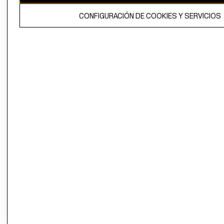
El contenido de esta página web está protegido por copyright y es
CONFIGURACIÓN DE COOKIES Y SERVICIOS
propiedad de H&M Hennes & Mauritz AB.