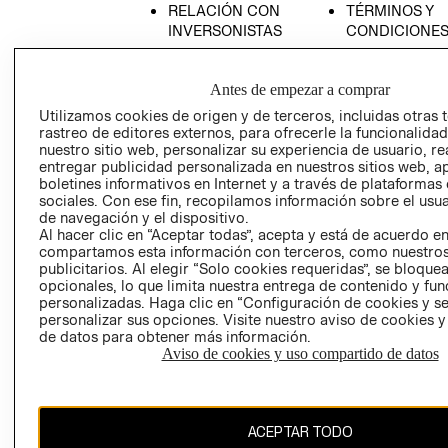
RELACIÓN CON
TÉRMINOS Y
INVERSONISTAS
CONDICIONE
POLÍTICA
AVISO DE
EMPRESARIAL
PRIVACIDAD
Antes de empezar a comprar
GIFT CARD
Utilizamos cookies de origen y de terceros, incluidas otras 
rastreo de editores externos, para ofrecerle la funcionalid
AVISO DE
nuestro sitio web, personalizar su experiencia de usuario, rea
COOKIES
entregar publicidad personalizada en nuestros sitios web, a
LIBRO DE
boletines informativos en Internet y a través de plataformas
sociales. Con ese fin, recopilamos información sobre el usua
RECLAMACIO
de navegación y el dispositivo.
Al hacer clic en “Aceptar todas”, acepta y está de acuerdo e
compartamos esta información con terceros, como nuestros
publicitarios. Al elegir “Solo cookies requeridas”, se bloque
opcionales, lo que limita nuestra entrega de contenido y fu
personalizadas. Haga clic en “Configuración de cookies y se
personalizar sus opciones. Visite nuestro aviso de cookies 
de datos para obtener más información.
Ecuador ($)
Aviso de cookies y uso compartido de datos
CAMBIAR REGIÓN
ACEPTAR TODO