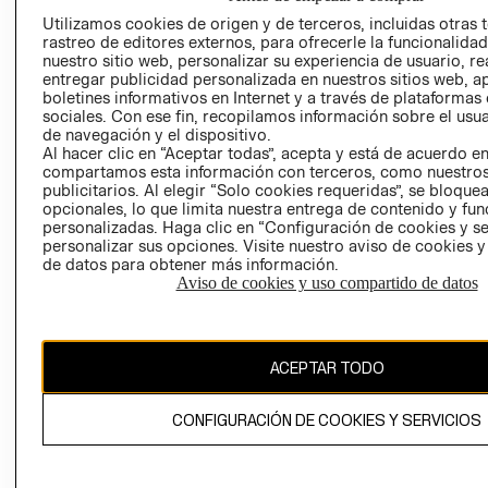
AVISO DE
Utilizamos cookies de origen y de terceros, incluidas otras 
COOKIES
rastreo de editores externos, para ofrecerle la funcionalid
nuestro sitio web, personalizar su experiencia de usuario, rea
LIBRO DE
entregar publicidad personalizada en nuestros sitios web, a
RECLAMACIO
boletines informativos en Internet y a través de plataformas
sociales. Con ese fin, recopilamos información sobre el usua
de navegación y el dispositivo.
Al hacer clic en “Aceptar todas”, acepta y está de acuerdo e
compartamos esta información con terceros, como nuestros
publicitarios. Al elegir “Solo cookies requeridas”, se bloque
opcionales, lo que limita nuestra entrega de contenido y fu
personalizadas. Haga clic en “Configuración de cookies y se
Ecuador ($)
personalizar sus opciones. Visite nuestro aviso de cookies 
de datos para obtener más información.
CAMBIAR REGIÓN
Aviso de cookies y uso compartido de datos
ACEPTAR TODO
El contenido de esta página web está protegido por copyright y es
propiedad de H&M Hennes & Mauritz AB.
CONFIGURACIÓN DE COOKIES Y SERVICIOS