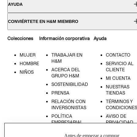
AYUDA
CONVIÉRTETE EN H&M MIEMBRO
Colecciones
Información corporativa
Ayuda
MUJER
TRABAJAR EN
CONTACTO
H&M
HOMBRE
SERVICIO AL
ACERCA DEL
CLIENTE
NIÑOS
GRUPO H&M
MI CUENTA
SOSTENIBILIDAD
NUESTRAS
PRENSA
TIENDAS
RELACIÓN CON
TÉRMINOS Y
INVERSONISTAS
CONDICIONE
POLÍTICA
AVISO DE
EMPRESARIAL
PRIVACIDAD
GIFT CARD
Antes de empezar a comprar