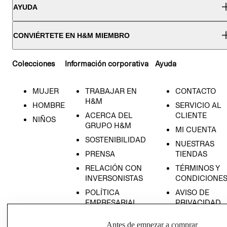
AYUDA
CONVIÉRTETE EN H&M MIEMBRO
Colecciones
Información corporativa
Ayuda
MUJER
TRABAJAR EN
CONTACTO
H&M
HOMBRE
SERVICIO AL
ACERCA DEL
CLIENTE
NIÑOS
GRUPO H&M
MI CUENTA
SOSTENIBILIDAD
NUESTRAS
PRENSA
TIENDAS
RELACIÓN CON
TÉRMINOS Y
INVERSONISTAS
CONDICIONE
POLÍTICA
AVISO DE
EMPRESARIAL
PRIVACIDAD
GIFT CARD
Antes de empezar a comprar