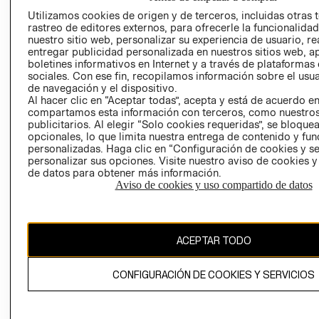
AVISO DE
Utilizamos cookies de origen y de terceros, incluidas otras 
COOKIES
rastreo de editores externos, para ofrecerle la funcionalid
nuestro sitio web, personalizar su experiencia de usuario, rea
LIBRO DE
entregar publicidad personalizada en nuestros sitios web, a
RECLAMACIO
boletines informativos en Internet y a través de plataformas
sociales. Con ese fin, recopilamos información sobre el usua
de navegación y el dispositivo.
Al hacer clic en “Aceptar todas”, acepta y está de acuerdo e
compartamos esta información con terceros, como nuestros
publicitarios. Al elegir “Solo cookies requeridas”, se bloque
opcionales, lo que limita nuestra entrega de contenido y fu
personalizadas. Haga clic en “Configuración de cookies y se
Ecuador ($)
personalizar sus opciones. Visite nuestro aviso de cookies 
de datos para obtener más información.
CAMBIAR REGIÓN
Aviso de cookies y uso compartido de datos
ACEPTAR TODO
El contenido de esta página web está protegido por copyright y es
propiedad de H&M Hennes & Mauritz AB.
CONFIGURACIÓN DE COOKIES Y SERVICIOS