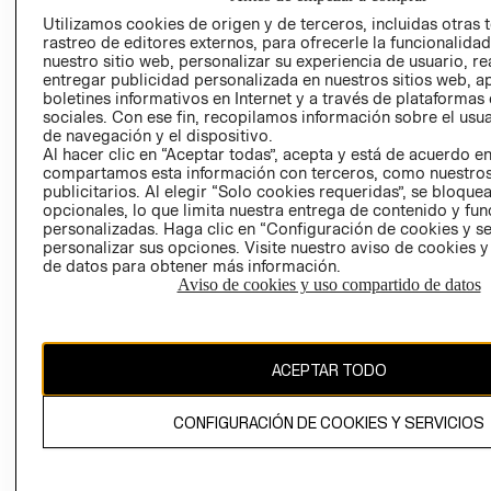
AVISO DE
Utilizamos cookies de origen y de terceros, incluidas otras 
COOKIES
rastreo de editores externos, para ofrecerle la funcionalid
nuestro sitio web, personalizar su experiencia de usuario, rea
LIBRO DE
entregar publicidad personalizada en nuestros sitios web, a
RECLAMACIO
boletines informativos en Internet y a través de plataformas
sociales. Con ese fin, recopilamos información sobre el usua
de navegación y el dispositivo.
Al hacer clic en “Aceptar todas”, acepta y está de acuerdo e
compartamos esta información con terceros, como nuestros
publicitarios. Al elegir “Solo cookies requeridas”, se bloque
opcionales, lo que limita nuestra entrega de contenido y fu
personalizadas. Haga clic en “Configuración de cookies y se
Ecuador ($)
personalizar sus opciones. Visite nuestro aviso de cookies 
de datos para obtener más información.
CAMBIAR REGIÓN
Aviso de cookies y uso compartido de datos
ACEPTAR TODO
El contenido de esta página web está protegido por copyright y es
propiedad de H&M Hennes & Mauritz AB.
CONFIGURACIÓN DE COOKIES Y SERVICIOS