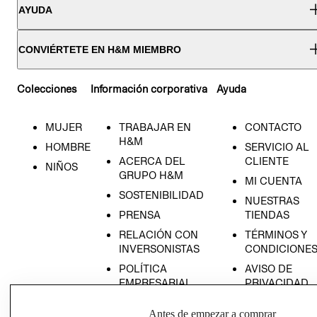
AYUDA
CONVIÉRTETE EN H&M MIEMBRO
Colecciones
Información corporativa
Ayuda
MUJER
TRABAJAR EN
CONTACTO
H&M
HOMBRE
SERVICIO AL
ACERCA DEL
CLIENTE
NIÑOS
GRUPO H&M
MI CUENTA
SOSTENIBILIDAD
NUESTRAS
PRENSA
TIENDAS
RELACIÓN CON
TÉRMINOS Y
INVERSONISTAS
CONDICIONE
POLÍTICA
AVISO DE
EMPRESARIAL
PRIVACIDAD
GIFT CARD
Antes de empezar a comprar