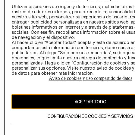
AVISO DE
Utilizamos cookies de origen y de terceros, incluidas otras 
COOKIES
rastreo de editores externos, para ofrecerle la funcionalid
nuestro sitio web, personalizar su experiencia de usuario, rea
LIBRO DE
entregar publicidad personalizada en nuestros sitios web, a
RECLAMACIO
boletines informativos en Internet y a través de plataformas
sociales. Con ese fin, recopilamos información sobre el usua
de navegación y el dispositivo.
Al hacer clic en “Aceptar todas”, acepta y está de acuerdo e
compartamos esta información con terceros, como nuestros
publicitarios. Al elegir “Solo cookies requeridas”, se bloque
opcionales, lo que limita nuestra entrega de contenido y fu
personalizadas. Haga clic en “Configuración de cookies y se
Ecuador ($)
personalizar sus opciones. Visite nuestro aviso de cookies 
de datos para obtener más información.
CAMBIAR REGIÓN
Aviso de cookies y uso compartido de datos
ACEPTAR TODO
El contenido de esta página web está protegido por copyright y es
propiedad de H&M Hennes & Mauritz AB.
CONFIGURACIÓN DE COOKIES Y SERVICIOS