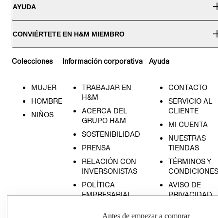
AYUDA
CONVIÉRTETE EN H&M MIEMBRO
Colecciones
Información corporativa
Ayuda
MUJER
TRABAJAR EN
CONTACTO
H&M
HOMBRE
SERVICIO AL
ACERCA DEL
CLIENTE
NIÑOS
GRUPO H&M
MI CUENTA
SOSTENIBILIDAD
NUESTRAS
PRENSA
TIENDAS
RELACIÓN CON
TÉRMINOS Y
INVERSONISTAS
CONDICIONE
POLÍTICA
AVISO DE
EMPRESARIAL
PRIVACIDAD
GIFT CARD
Antes de empezar a comprar