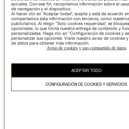
GIFT CARD
sociales. Con ese fin, recopilamos información sobre el usua
de navegación y el dispositivo.
AVISO DE
Al hacer clic en “Aceptar todas”, acepta y está de acuerdo e
COOKIES
compartamos esta información con terceros, como nuestros
publicitarios. Al elegir “Solo cookies requeridas”, se bloque
LIBRO DE
opcionales, lo que limita nuestra entrega de contenido y fu
RECLAMACIO
personalizadas. Haga clic en “Configuración de cookies y se
personalizar sus opciones. Visite nuestro aviso de cookies 
de datos para obtener más información.
Aviso de cookies y uso compartido de datos
ACEPTAR TODO
Ecuador ($)
CAMBIAR REGIÓN
CONFIGURACIÓN DE COOKIES Y SERVICIOS
El contenido de esta página web está protegido por copyright y es
propiedad de H&M Hennes & Mauritz AB.