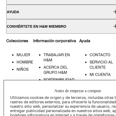
AYUDA
CONVIÉRTETE EN H&M MIEMBRO
Colecciones
Información corporativa
Ayuda
MUJER
TRABAJAR EN
CONTACTO
H&M
HOMBRE
SERVICIO AL
ACERCA DEL
CLIENTE
NIÑOS
GRUPO H&M
MI CUENTA
SOSTENIBILIDAD
NUESTRAS
PRENSA
TIENDAS
Antes de empezar a comprar
RELACIÓN CON
TÉRMINOS Y
Utilizamos cookies de origen y de terceros, incluidas otras 
INVERSONISTAS
CONDICIONE
rastreo de editores externos, para ofrecerle la funcionalid
nuestro sitio web, personalizar su experiencia de usuario, rea
POLÍTICA
AVISO DE
entregar publicidad personalizada en nuestros sitios web, a
EMPRESARIAL
PRIVACIDAD
boletines informativos en Internet y a través de plataformas