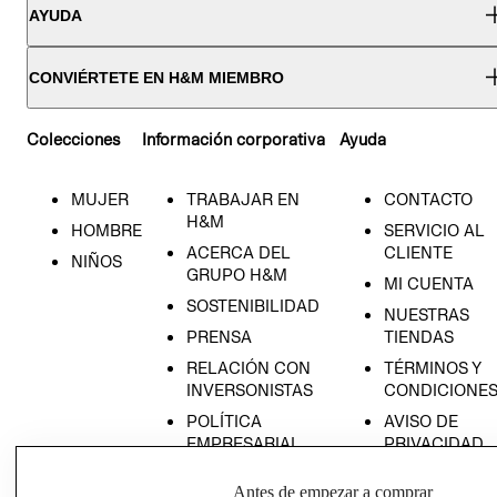
AYUDA
CONVIÉRTETE EN H&M MIEMBRO
Colecciones
Información corporativa
Ayuda
MUJER
TRABAJAR EN
CONTACTO
H&M
HOMBRE
SERVICIO AL
ACERCA DEL
CLIENTE
NIÑOS
GRUPO H&M
MI CUENTA
SOSTENIBILIDAD
NUESTRAS
PRENSA
TIENDAS
RELACIÓN CON
TÉRMINOS Y
INVERSONISTAS
CONDICIONE
POLÍTICA
AVISO DE
EMPRESARIAL
PRIVACIDAD
GIFT CARD
Antes de empezar a comprar