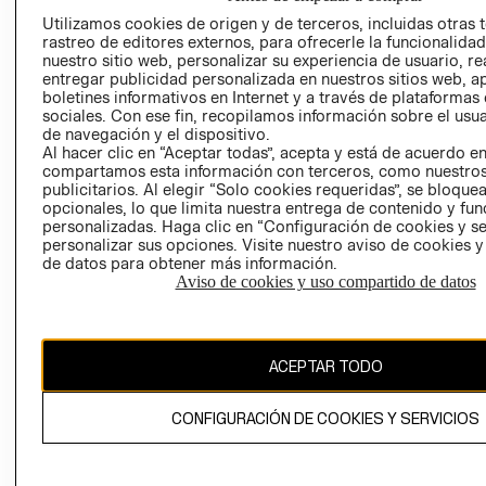
AVISO DE
Utilizamos cookies de origen y de terceros, incluidas otras 
COOKIES
rastreo de editores externos, para ofrecerle la funcionalid
nuestro sitio web, personalizar su experiencia de usuario, rea
LIBRO DE
entregar publicidad personalizada en nuestros sitios web, a
RECLAMACIO
boletines informativos en Internet y a través de plataformas
sociales. Con ese fin, recopilamos información sobre el usua
de navegación y el dispositivo.
Al hacer clic en “Aceptar todas”, acepta y está de acuerdo e
compartamos esta información con terceros, como nuestros
publicitarios. Al elegir “Solo cookies requeridas”, se bloque
opcionales, lo que limita nuestra entrega de contenido y fu
personalizadas. Haga clic en “Configuración de cookies y se
Ecuador ($)
personalizar sus opciones. Visite nuestro aviso de cookies 
de datos para obtener más información.
CAMBIAR REGIÓN
Aviso de cookies y uso compartido de datos
ACEPTAR TODO
El contenido de esta página web está protegido por copyright y es
propiedad de H&M Hennes & Mauritz AB.
CONFIGURACIÓN DE COOKIES Y SERVICIOS