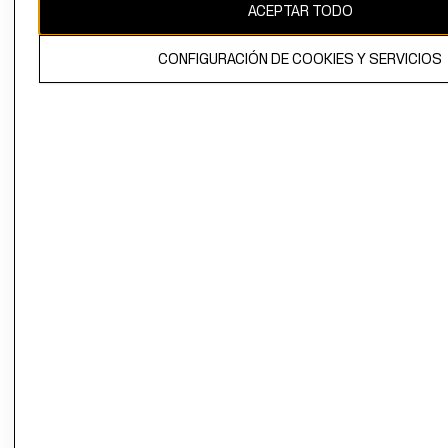
ACEPTAR TODO
El contenido de esta página web está protegido por copyright y es
CONFIGURACIÓN DE COOKIES Y SERVICIOS
propiedad de H&M Hennes & Mauritz AB.