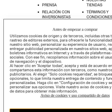
PRENSA
TIENDAS
RELACIÓN CON
TÉRMINOS Y
INVERSONISTAS
CONDICIONE
POLÍTICA
AVISO DE
EMPRESARIAL
PRIVACIDAD
Antes de empezar a comprar
Utilizamos cookies de origen y de terceros, incluidas otras 
GIFT CARD
rastreo de editores externos, para ofrecerle la funcionalid
AVISO DE
nuestro sitio web, personalizar su experiencia de usuario, rea
COOKIES
entregar publicidad personalizada en nuestros sitios web, a
boletines informativos en Internet y a través de plataformas
LIBRO DE
sociales. Con ese fin, recopilamos información sobre el usua
RECLAMACIO
de navegación y el dispositivo.
Al hacer clic en “Aceptar todas”, acepta y está de acuerdo e
compartamos esta información con terceros, como nuestros
publicitarios. Al elegir “Solo cookies requeridas”, se bloque
opcionales, lo que limita nuestra entrega de contenido y fu
personalizadas. Haga clic en “Configuración de cookies y se
personalizar sus opciones. Visite nuestro aviso de cookies 
de datos para obtener más información.
Ecuador ($)
Aviso de cookies y uso compartido de datos
CAMBIAR REGIÓN