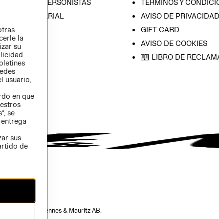
CIÓN CON INVERSONISTAS
TÉRMINOS Y CONDICI
ICA EMPRESARIAL
AVISO DE PRIVACIDA
otras
GIFT CARD
cerle la
AVISO DE COOKIES
izar su
blicidad
LIBRO DE RECLAM
oletines
redes
l usuario,
erdo en que
estros
”, se
 entrega
zar sus
artido de
opiedad de H&M Hennes & Mauritz AB.