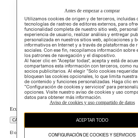
RELA
POLÍT
Antes de empezar a comprar
Utilizamos cookies de origen y de terceros, incluidas 
tecnologías de rastreo de editores externos, para ofre
funcionalidad completa de nuestro sitio web, personal
experiencia de usuario, realizar análisis y entregar pu
personalizada en nuestros sitios web, aplicaciones y b
informativos en Internet y a través de plataformas de 
sociales. Con ese fin, recopilamos información sobre e
los patrones de navegación y el dispositivo.
Al hacer clic en “Aceptar todas”, acepta y está de acu
compartamos esta información con terceros, como nu
socios publicitarios. Al elegir “Solo cookies requeridas
bloquean las cookies opcionales, lo que limita nuestra
de contenido y funciones personalizadas. Haga clic en
“Configuración de cookies y servicios” para personali
opciones. Visite nuestro aviso de cookies y uso comp
datos para obtener más información.
Aviso de cookies y uso compartido de datos
Ecuador ($)
ACEPTAR TODO
CAMBIAR REGIÓN
El contenido de esta página web está protegido por copyright y es pr
CONFIGURACIÓN DE COOKIES Y SERVICIOS