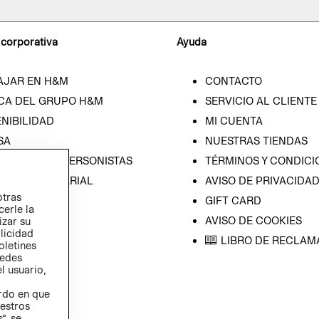
 corporativa
Ayuda
AJAR EN H&M
CONTACTO
CA DEL GRUPO H&M
SERVICIO AL CLIENTE
NIBILIDAD
MI CUENTA
SA
NUESTRAS TIENDAS
CIÓN CON INVERSONISTAS
TÉRMINOS Y CONDICI
ICA EMPRESARIAL
AVISO DE PRIVACIDA
otras
GIFT CARD
cerle la
AVISO DE COOKIES
izar su
blicidad
LIBRO DE RECLAM
oletines
redes
l usuario,
erdo en que
estros
”, se