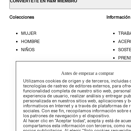
CONVIÉRTETE EN H&M MIEMBRO
Colecciones
Información
MUJER
TRAB
HOMBRE
ACER
NIÑOS
SOSTE
PREN
RELA
Antes de empezar a comprar
POLÍT
Utilizamos cookies de origen y de terceros, incluidas 
tecnologías de rastreo de editores externos, para ofre
funcionalidad completa de nuestro sitio web, personal
experiencia de usuario, realizar análisis y entregar pu
personalizada en nuestros sitios web, aplicaciones y b
informativos en Internet y a través de plataformas de 
sociales. Con ese fin, recopilamos información sobre e
los patrones de navegación y el dispositivo.
Al hacer clic en “Aceptar todas”, acepta y está de acu
compartamos esta información con terceros, como nu
socios publicitarios. Al elegir “Solo cookies requeridas