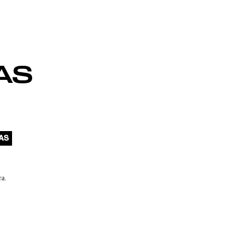
AS
AS
ra.