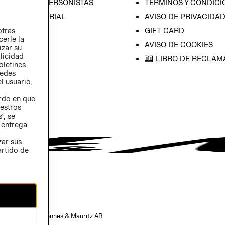
CIÓN CON INVERSONISTAS
TÉRMINOS Y CONDICI
ICA EMPRESARIAL
AVISO DE PRIVACIDA
otras
GIFT CARD
cerle la
AVISO DE COOKIES
izar su
blicidad
LIBRO DE RECLAM
oletines
redes
l usuario,
erdo en que
estros
”, se
 entrega
zar sus
artido de
opiedad de H&M Hennes & Mauritz AB.