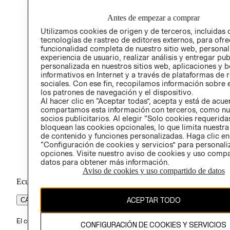
RELA
POLÍT
Antes de empezar a comprar
Utilizamos cookies de origen y de terceros, incluidas 
tecnologías de rastreo de editores externos, para ofre
funcionalidad completa de nuestro sitio web, personal
experiencia de usuario, realizar análisis y entregar pu
personalizada en nuestros sitios web, aplicaciones y b
informativos en Internet y a través de plataformas de 
sociales. Con ese fin, recopilamos información sobre e
los patrones de navegación y el dispositivo.
Al hacer clic en “Aceptar todas”, acepta y está de acu
compartamos esta información con terceros, como nu
socios publicitarios. Al elegir “Solo cookies requeridas
bloquean las cookies opcionales, lo que limita nuestra
de contenido y funciones personalizadas. Haga clic en
“Configuración de cookies y servicios” para personali
opciones. Visite nuestro aviso de cookies y uso comp
datos para obtener más información.
Aviso de cookies y uso compartido de datos
Ecuador ($)
ACEPTAR TODO
CAMBIAR REGIÓN
El contenido de esta página web está protegido por copyright y es pr
CONFIGURACIÓN DE COOKIES Y SERVICIOS