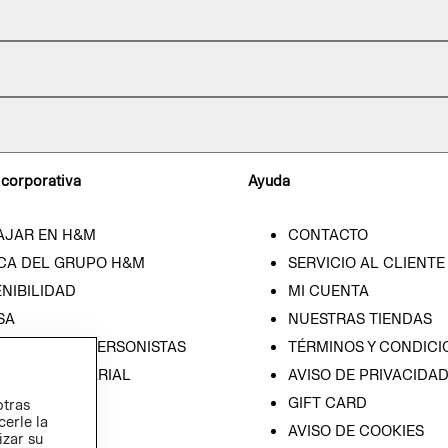
 corporativa
Ayuda
AJAR EN H&M
CONTACTO
CA DEL GRUPO H&M
SERVICIO AL CLIENTE
NIBILIDAD
MI CUENTA
SA
NUESTRAS TIENDAS
CIÓN CON INVERSONISTAS
TÉRMINOS Y CONDICI
ICA EMPRESARIAL
AVISO DE PRIVACIDA
GIFT CARD
otras
cerle la
AVISO DE COOKIES
izar su