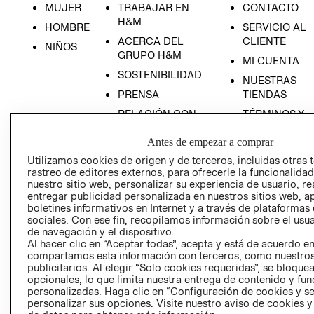
MUJER
TRABAJAR EN
CONTACTO
H&M
HOMBRE
SERVICIO AL
ACERCA DEL
CLIENTE
NIÑOS
GRUPO H&M
MI CUENTA
SOSTENIBILIDAD
NUESTRAS
PRENSA
TIENDAS
RELACIÓN CON
TÉRMINOS Y
INVERSONISTAS
CONDICIONE
RECIÉN NACIDO
Antes de empezar a comprar
POLÍTICA
AVISO DE
NOVEDADES
Utilizamos cookies de origen y de terceros, incluidas otras 
EMPRESARIAL
PRIVACIDAD
rastreo de editores externos, para ofrecerle la funcionalid
GIFT CARD
nuestro sitio web, personalizar su experiencia de usuario, rea
entregar publicidad personalizada en nuestros sitios web, a
AVISO DE
boletines informativos en Internet y a través de plataformas
COOKIES
sociales. Con ese fin, recopilamos información sobre el usua
de navegación y el dispositivo.
LIBRO DE
Al hacer clic en “Aceptar todas”, acepta y está de acuerdo e
RECLAMACIO
compartamos esta información con terceros, como nuestros
publicitarios. Al elegir “Solo cookies requeridas”, se bloque
opcionales, lo que limita nuestra entrega de contenido y fu
personalizadas. Haga clic en “Configuración de cookies y se
personalizar sus opciones. Visite nuestro aviso de cookies 