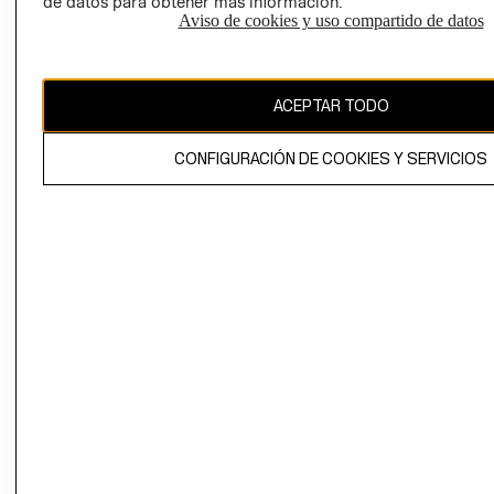
de datos para obtener más información.
Aviso de cookies y uso compartido de datos
Ecuador ($)
CAMBIAR REGIÓN
ACEPTAR TODO
CONFIGURACIÓN DE COOKIES Y SERVICIOS
El contenido de esta página web está protegido por copyright y es
propiedad de H&M Hennes & Mauritz AB.