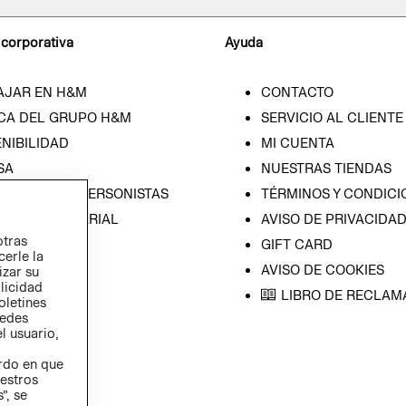
 corporativa
Ayuda
AJAR EN H&M
CONTACTO
CA DEL GRUPO H&M
SERVICIO AL CLIENTE
NIBILIDAD
MI CUENTA
SA
NUESTRAS TIENDAS
CIÓN CON INVERSONISTAS
TÉRMINOS Y CONDICI
ICA EMPRESARIAL
AVISO DE PRIVACIDA
otras
GIFT CARD
cerle la
AVISO DE COOKIES
izar su
blicidad
LIBRO DE RECLAM
oletines
redes
l usuario,
erdo en que
estros
”, se