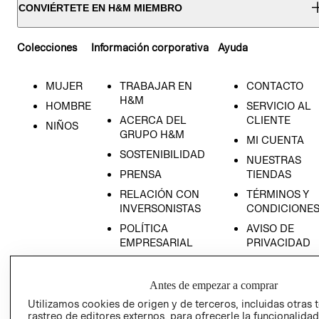
CONVIÉRTETE EN H&M MIEMBRO
Colecciones
Información corporativa
Ayuda
MUJER
TRABAJAR EN
CONTACTO
H&M
HOMBRE
SERVICIO AL
ACERCA DEL
CLIENTE
NIÑOS
GRUPO H&M
MI CUENTA
SOSTENIBILIDAD
NUESTRAS
PRENSA
TIENDAS
RELACIÓN CON
TÉRMINOS Y
INVERSONISTAS
CONDICIONE
POLÍTICA
AVISO DE
EMPRESARIAL
PRIVACIDAD
GIFT CARD
AVISO DE
Antes de empezar a comprar
COOKIES
Utilizamos cookies de origen y de terceros, incluidas otras 
rastreo de editores externos, para ofrecerle la funcionalid
LIBRO DE