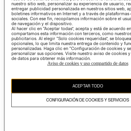
nuestro sitio web, personalizar su experiencia de usuario, rea
RECLAMACIO
entregar publicidad personalizada en nuestros sitios web, a
boletines informativos en Internet y a través de plataformas
sociales. Con ese fin, recopilamos información sobre el usua
de navegación y el dispositivo.
Al hacer clic en “Aceptar todas”, acepta y está de acuerdo e
compartamos esta información con terceros, como nuestros
publicitarios. Al elegir “Solo cookies requeridas”, se bloque
opcionales, lo que limita nuestra entrega de contenido y fu
Ecuador ($)
personalizadas. Haga clic en “Configuración de cookies y se
personalizar sus opciones. Visite nuestro aviso de cookies 
CAMBIAR REGIÓN
de datos para obtener más información.
Aviso de cookies y uso compartido de datos
El contenido de esta página web está protegido por copyright y es
ACEPTAR TODO
propiedad de H&M Hennes & Mauritz AB.
CONFIGURACIÓN DE COOKIES Y SERVICIOS