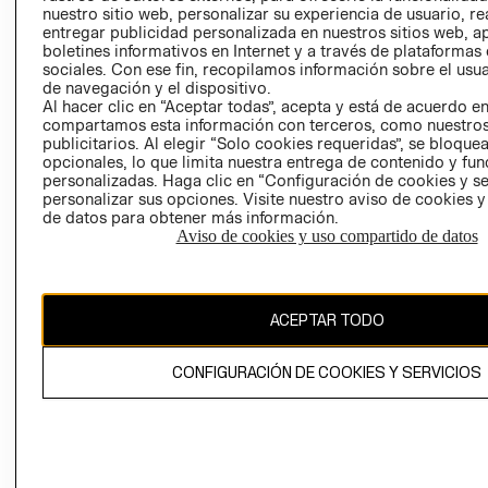
nuestro sitio web, personalizar su experiencia de usuario, rea
RECLAMACIO
entregar publicidad personalizada en nuestros sitios web, a
boletines informativos en Internet y a través de plataformas
sociales. Con ese fin, recopilamos información sobre el usua
de navegación y el dispositivo.
Al hacer clic en “Aceptar todas”, acepta y está de acuerdo e
compartamos esta información con terceros, como nuestros
publicitarios. Al elegir “Solo cookies requeridas”, se bloque
opcionales, lo que limita nuestra entrega de contenido y fu
Ecuador ($)
personalizadas. Haga clic en “Configuración de cookies y se
personalizar sus opciones. Visite nuestro aviso de cookies 
CAMBIAR REGIÓN
de datos para obtener más información.
Aviso de cookies y uso compartido de datos
El contenido de esta página web está protegido por copyright y es
ACEPTAR TODO
propiedad de H&M Hennes & Mauritz AB.
CONFIGURACIÓN DE COOKIES Y SERVICIOS