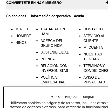
CONVIÉRTETE EN H&M MIEMBRO
Colecciones
Información corporativa
Ayuda
MUJER
TRABAJAR EN
CONTACTO
H&M
HOMBRE
SERVICIO AL
ACERCA DEL
CLIENTE
NIÑOS
GRUPO H&M
MI CUENTA
SOSTENIBILIDAD
NUESTRAS
PRENSA
TIENDAS
RELACIÓN CON
TÉRMINOS Y
INVERSONISTAS
CONDICIONE
POLÍTICA
AVISO DE
EMPRESARIAL
PRIVACIDAD
GIFT CARD
AVISO DE
Antes de empezar a comprar
COOKIES
Utilizamos cookies de origen y de terceros, incluidas otras 
rastreo de editores externos, para ofrecerle la funcionalid
LIBRO DE