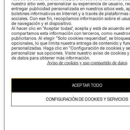
nuestro sitio web, personalizar su experiencia de usuario, rea
RECLAMACIO
entregar publicidad personalizada en nuestros sitios web, a
boletines informativos en Internet y a través de plataformas
sociales. Con ese fin, recopilamos información sobre el usua
de navegación y el dispositivo.
Al hacer clic en “Aceptar todas”, acepta y está de acuerdo e
compartamos esta información con terceros, como nuestros
publicitarios. Al elegir “Solo cookies requeridas”, se bloque
opcionales, lo que limita nuestra entrega de contenido y fu
Ecuador ($)
personalizadas. Haga clic en “Configuración de cookies y se
personalizar sus opciones. Visite nuestro aviso de cookies 
CAMBIAR REGIÓN
de datos para obtener más información.
Aviso de cookies y uso compartido de datos
El contenido de esta página web está protegido por copyright y es
ACEPTAR TODO
propiedad de H&M Hennes & Mauritz AB.
CONFIGURACIÓN DE COOKIES Y SERVICIOS