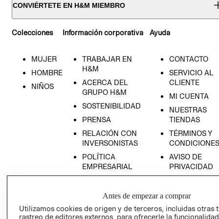
CONVIÉRTETE EN H&M MIEMBRO
Colecciones
Información corporativa
Ayuda
MUJER
TRABAJAR EN
CONTACTO
H&M
HOMBRE
SERVICIO AL
ACERCA DEL
CLIENTE
NIÑOS
GRUPO H&M
MI CUENTA
SOSTENIBILIDAD
NUESTRAS
PRENSA
TIENDAS
RELACIÓN CON
TÉRMINOS Y
INVERSONISTAS
CONDICIONE
POLÍTICA
AVISO DE
EMPRESARIAL
PRIVACIDAD
GIFT CARD
AVISO DE
Antes de empezar a comprar
COOKIES
Utilizamos cookies de origen y de terceros, incluidas otras 
rastreo de editores externos, para ofrecerle la funcionalid
LIBRO DE