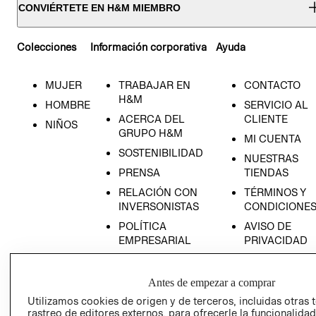
CONVIÉRTETE EN H&M MIEMBRO
Colecciones
Información corporativa
Ayuda
MUJER
TRABAJAR EN
CONTACTO
H&M
HOMBRE
SERVICIO AL
ACERCA DEL
CLIENTE
NIÑOS
GRUPO H&M
MI CUENTA
SOSTENIBILIDAD
NUESTRAS
PRENSA
TIENDAS
RELACIÓN CON
TÉRMINOS Y
INVERSONISTAS
CONDICIONE
POLÍTICA
AVISO DE
EMPRESARIAL
PRIVACIDAD
GIFT CARD
AVISO DE
Antes de empezar a comprar
COOKIES
Utilizamos cookies de origen y de terceros, incluidas otras 
rastreo de editores externos, para ofrecerle la funcionalid
LIBRO DE