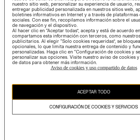
nuestro sitio web, personalizar su experiencia de usuario, rea
RECLAMACIO
entregar publicidad personalizada en nuestros sitios web, a
boletines informativos en Internet y a través de plataformas
sociales. Con ese fin, recopilamos información sobre el usua
de navegación y el dispositivo.
Al hacer clic en “Aceptar todas”, acepta y está de acuerdo e
compartamos esta información con terceros, como nuestros
publicitarios. Al elegir “Solo cookies requeridas”, se bloque
opcionales, lo que limita nuestra entrega de contenido y fu
Ecuador ($)
personalizadas. Haga clic en “Configuración de cookies y se
personalizar sus opciones. Visite nuestro aviso de cookies 
CAMBIAR REGIÓN
de datos para obtener más información.
Aviso de cookies y uso compartido de datos
El contenido de esta página web está protegido por copyright y es
ACEPTAR TODO
propiedad de H&M Hennes & Mauritz AB.
CONFIGURACIÓN DE COOKIES Y SERVICIOS