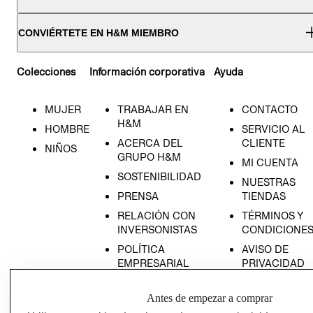
CONVIÉRTETE EN H&M MIEMBRO
Colecciones
Información corporativa
Ayuda
MUJER
TRABAJAR EN
CONTACTO
H&M
HOMBRE
SERVICIO AL
ACERCA DEL
CLIENTE
NIÑOS
GRUPO H&M
MI CUENTA
SOSTENIBILIDAD
NUESTRAS
PRENSA
TIENDAS
RELACIÓN CON
TÉRMINOS Y
INVERSONISTAS
CONDICIONE
POLÍTICA
AVISO DE
EMPRESARIAL
PRIVACIDAD
GIFT CARD
Antes de empezar a comprar
AVISO DE