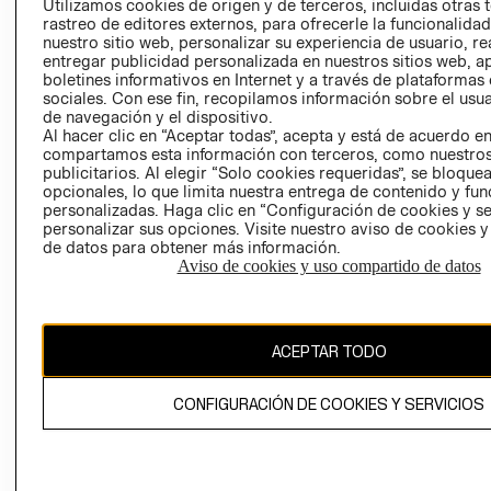
Utilizamos cookies de origen y de terceros, incluidas otras 
COOKIES
rastreo de editores externos, para ofrecerle la funcionalid
LIBRO DE
nuestro sitio web, personalizar su experiencia de usuario, rea
RECLAMACIO
entregar publicidad personalizada en nuestros sitios web, a
boletines informativos en Internet y a través de plataformas
sociales. Con ese fin, recopilamos información sobre el usua
de navegación y el dispositivo.
Al hacer clic en “Aceptar todas”, acepta y está de acuerdo e
compartamos esta información con terceros, como nuestros
publicitarios. Al elegir “Solo cookies requeridas”, se bloque
opcionales, lo que limita nuestra entrega de contenido y fu
Ecuador ($)
personalizadas. Haga clic en “Configuración de cookies y se
personalizar sus opciones. Visite nuestro aviso de cookies 
de datos para obtener más información.
CAMBIAR REGIÓN
Aviso de cookies y uso compartido de datos
El contenido de esta página web está protegido por copyright y es
ACEPTAR TODO
propiedad de H&M Hennes & Mauritz AB.
CONFIGURACIÓN DE COOKIES Y SERVICIOS