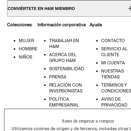
CONVIÉRTETE EN H&M MIEMBRO
Colecciones
Información corporativa
Ayuda
MUJER
TRABAJAR EN
CONTACTO
H&M
HOMBRE
SERVICIO AL
ACERCA DEL
CLIENTE
NIÑOS
GRUPO H&M
MI CUENTA
SOSTENIBILIDAD
NUESTRAS
PRENSA
TIENDAS
RELACIÓN CON
TÉRMINOS Y
INVERSONISTAS
CONDICIONE
POLÍTICA
AVISO DE
EMPRESARIAL
PRIVACIDAD
GIFT CARD
Antes de empezar a comprar
AVISO DE
COOKIES
Utilizamos cookies de origen y de terceros, incluidas otras 