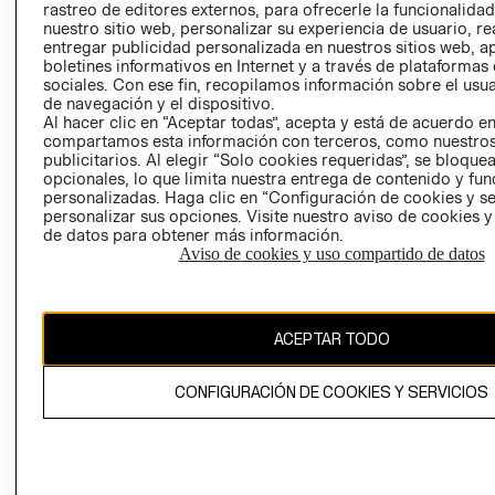
rastreo de editores externos, para ofrecerle la funcionalid
LIBRO DE
nuestro sitio web, personalizar su experiencia de usuario, rea
RECLAMACIO
entregar publicidad personalizada en nuestros sitios web, a
boletines informativos en Internet y a través de plataformas
sociales. Con ese fin, recopilamos información sobre el usua
de navegación y el dispositivo.
Al hacer clic en “Aceptar todas”, acepta y está de acuerdo e
compartamos esta información con terceros, como nuestros
publicitarios. Al elegir “Solo cookies requeridas”, se bloque
opcionales, lo que limita nuestra entrega de contenido y fu
Ecuador ($)
personalizadas. Haga clic en “Configuración de cookies y se
personalizar sus opciones. Visite nuestro aviso de cookies 
CAMBIAR REGIÓN
de datos para obtener más información.
Aviso de cookies y uso compartido de datos
El contenido de esta página web está protegido por copyright y es
ACEPTAR TODO
propiedad de H&M Hennes & Mauritz AB.
CONFIGURACIÓN DE COOKIES Y SERVICIOS