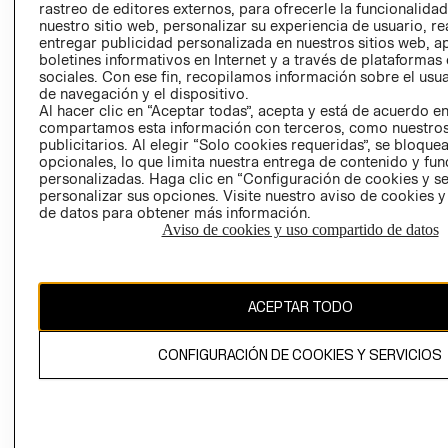
rastreo de editores externos, para ofrecerle la funcionalid
LIBRO DE
nuestro sitio web, personalizar su experiencia de usuario, rea
RECLAMACIO
entregar publicidad personalizada en nuestros sitios web, a
boletines informativos en Internet y a través de plataformas
sociales. Con ese fin, recopilamos información sobre el usua
de navegación y el dispositivo.
Al hacer clic en “Aceptar todas”, acepta y está de acuerdo e
compartamos esta información con terceros, como nuestros
publicitarios. Al elegir “Solo cookies requeridas”, se bloque
opcionales, lo que limita nuestra entrega de contenido y fu
Ecuador ($)
personalizadas. Haga clic en “Configuración de cookies y se
personalizar sus opciones. Visite nuestro aviso de cookies 
CAMBIAR REGIÓN
de datos para obtener más información.
Aviso de cookies y uso compartido de datos
El contenido de esta página web está protegido por copyright y es
ACEPTAR TODO
propiedad de H&M Hennes & Mauritz AB.
CONFIGURACIÓN DE COOKIES Y SERVICIOS