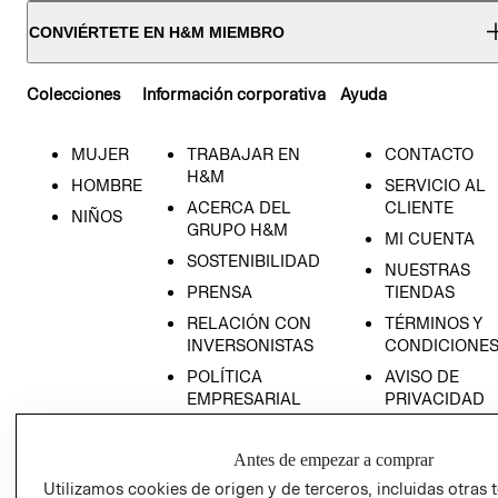
CONVIÉRTETE EN H&M MIEMBRO
Colecciones
Información corporativa
Ayuda
MUJER
TRABAJAR EN
CONTACTO
H&M
HOMBRE
SERVICIO AL
ACERCA DEL
CLIENTE
NIÑOS
GRUPO H&M
MI CUENTA
SOSTENIBILIDAD
NUESTRAS
PRENSA
TIENDAS
RELACIÓN CON
TÉRMINOS Y
INVERSONISTAS
CONDICIONE
POLÍTICA
AVISO DE
EMPRESARIAL
PRIVACIDAD
GIFT CARD
Antes de empezar a comprar
AVISO DE
COOKIES
Utilizamos cookies de origen y de terceros, incluidas otras 