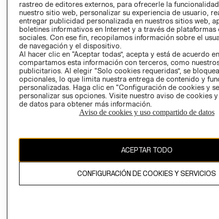
rastreo de editores externos, para ofrecerle la funcionalid
LIBRO DE
nuestro sitio web, personalizar su experiencia de usuario, rea
RECLAMACIO
entregar publicidad personalizada en nuestros sitios web, a
boletines informativos en Internet y a través de plataformas
sociales. Con ese fin, recopilamos información sobre el usua
de navegación y el dispositivo.
Al hacer clic en “Aceptar todas”, acepta y está de acuerdo e
compartamos esta información con terceros, como nuestros
publicitarios. Al elegir “Solo cookies requeridas”, se bloque
opcionales, lo que limita nuestra entrega de contenido y fu
Ecuador ($)
personalizadas. Haga clic en “Configuración de cookies y se
personalizar sus opciones. Visite nuestro aviso de cookies 
CAMBIAR REGIÓN
de datos para obtener más información.
Aviso de cookies y uso compartido de datos
El contenido de esta página web está protegido por copyright y es
ACEPTAR TODO
propiedad de H&M Hennes & Mauritz AB.
CONFIGURACIÓN DE COOKIES Y SERVICIOS