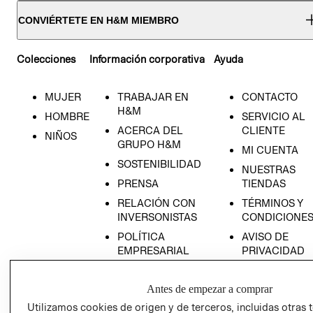
CONVIÉRTETE EN H&M MIEMBRO
Colecciones
Información corporativa
Ayuda
MUJER
TRABAJAR EN
CONTACTO
H&M
HOMBRE
SERVICIO AL
ACERCA DEL
CLIENTE
NIÑOS
GRUPO H&M
MI CUENTA
SOSTENIBILIDAD
NUESTRAS
PRENSA
TIENDAS
RELACIÓN CON
TÉRMINOS Y
INVERSONISTAS
CONDICIONE
POLÍTICA
AVISO DE
EMPRESARIAL
PRIVACIDAD
GIFT CARD
Antes de empezar a comprar
AVISO DE
COOKIES
Utilizamos cookies de origen y de terceros, incluidas otras 