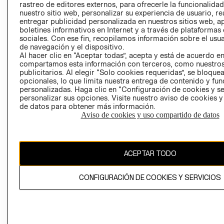
rastreo de editores externos, para ofrecerle la funcionalid
LIBRO DE
nuestro sitio web, personalizar su experiencia de usuario, rea
RECLAMACIO
entregar publicidad personalizada en nuestros sitios web, a
boletines informativos en Internet y a través de plataformas
sociales. Con ese fin, recopilamos información sobre el usua
de navegación y el dispositivo.
Al hacer clic en “Aceptar todas”, acepta y está de acuerdo e
compartamos esta información con terceros, como nuestros
publicitarios. Al elegir “Solo cookies requeridas”, se bloque
opcionales, lo que limita nuestra entrega de contenido y fu
Ecuador ($)
personalizadas. Haga clic en “Configuración de cookies y se
personalizar sus opciones. Visite nuestro aviso de cookies 
CAMBIAR REGIÓN
de datos para obtener más información.
Aviso de cookies y uso compartido de datos
El contenido de esta página web está protegido por copyright y es
ACEPTAR TODO
propiedad de H&M Hennes & Mauritz AB.
CONFIGURACIÓN DE COOKIES Y SERVICIOS