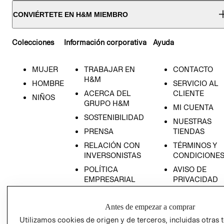
CONVIÉRTETE EN H&M MIEMBRO
Colecciones
Información corporativa
Ayuda
MUJER
TRABAJAR EN
CONTACTO
H&M
HOMBRE
SERVICIO AL
ACERCA DEL
CLIENTE
NIÑOS
GRUPO H&M
MI CUENTA
SOSTENIBILIDAD
NUESTRAS
PRENSA
TIENDAS
RELACIÓN CON
TÉRMINOS Y
INVERSONISTAS
CONDICIONE
POLÍTICA
AVISO DE
EMPRESARIAL
PRIVACIDAD
GIFT CARD
Antes de empezar a comprar
AVISO DE
COOKIES
Utilizamos cookies de origen y de terceros, incluidas otras 