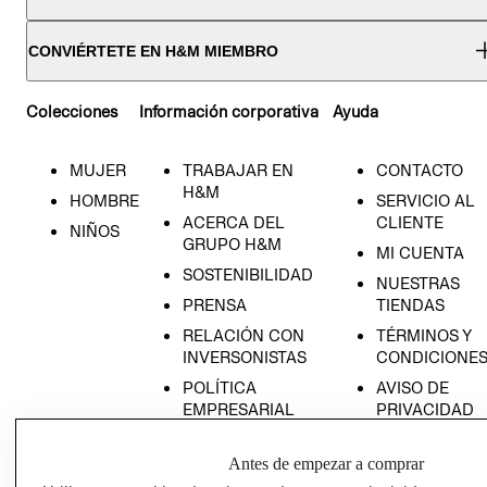
CONVIÉRTETE EN H&M MIEMBRO
Colecciones
Información corporativa
Ayuda
MUJER
TRABAJAR EN
CONTACTO
H&M
HOMBRE
SERVICIO AL
ACERCA DEL
CLIENTE
NIÑOS
GRUPO H&M
MI CUENTA
SOSTENIBILIDAD
NUESTRAS
PRENSA
TIENDAS
RELACIÓN CON
TÉRMINOS Y
INVERSONISTAS
CONDICIONE
POLÍTICA
AVISO DE
EMPRESARIAL
PRIVACIDAD
GIFT CARD
Antes de empezar a comprar
AVISO DE