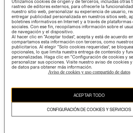
Utilizamos cookies de origen y de terceros, incluidas otras 
COOKIES
rastreo de editores externos, para ofrecerle la funcionalid
LIBRO DE
nuestro sitio web, personalizar su experiencia de usuario, rea
RECLAMACIO
entregar publicidad personalizada en nuestros sitios web, a
boletines informativos en Internet y a través de plataformas
sociales. Con ese fin, recopilamos información sobre el usua
de navegación y el dispositivo.
Al hacer clic en “Aceptar todas”, acepta y está de acuerdo e
compartamos esta información con terceros, como nuestros
publicitarios. Al elegir “Solo cookies requeridas”, se bloque
opcionales, lo que limita nuestra entrega de contenido y fu
Ecuador ($)
personalizadas. Haga clic en “Configuración de cookies y se
personalizar sus opciones. Visite nuestro aviso de cookies 
de datos para obtener más información.
CAMBIAR REGIÓN
Aviso de cookies y uso compartido de datos
El contenido de esta página web está protegido por copyright y es
ACEPTAR TODO
propiedad de H&M Hennes & Mauritz AB.
CONFIGURACIÓN DE COOKIES Y SERVICIOS