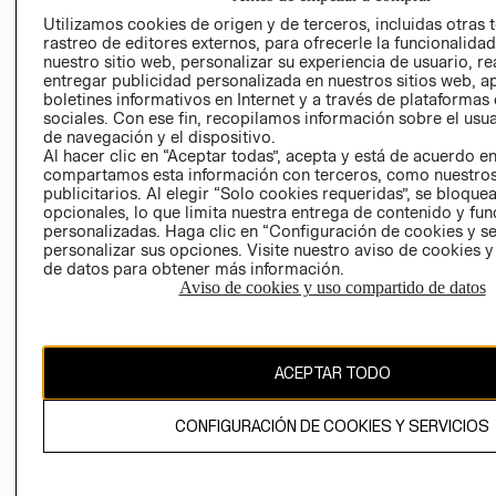
AVISO DE
Utilizamos cookies de origen y de terceros, incluidas otras 
COOKIES
rastreo de editores externos, para ofrecerle la funcionalid
LIBRO DE
nuestro sitio web, personalizar su experiencia de usuario, rea
entregar publicidad personalizada en nuestros sitios web, a
RECLAMACIO
boletines informativos en Internet y a través de plataformas
sociales. Con ese fin, recopilamos información sobre el usua
de navegación y el dispositivo.
Al hacer clic en “Aceptar todas”, acepta y está de acuerdo e
compartamos esta información con terceros, como nuestros
publicitarios. Al elegir “Solo cookies requeridas”, se bloque
opcionales, lo que limita nuestra entrega de contenido y fu
personalizadas. Haga clic en “Configuración de cookies y se
Ecuador ($)
personalizar sus opciones. Visite nuestro aviso de cookies 
de datos para obtener más información.
CAMBIAR REGIÓN
Aviso de cookies y uso compartido de datos
ACEPTAR TODO
El contenido de esta página web está protegido por copyright y es
propiedad de H&M Hennes & Mauritz AB.
CONFIGURACIÓN DE COOKIES Y SERVICIOS