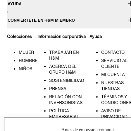
AYUDA
CONVIÉRTETE EN H&M MIEMBRO
Colecciones
Información corporativa
Ayuda
MUJER
TRABAJAR EN
CONTACTO
H&M
HOMBRE
SERVICIO AL
ACERCA DEL
CLIENTE
NIÑOS
GRUPO H&M
MI CUENTA
SOSTENIBILIDAD
NUESTRAS
PRENSA
TIENDAS
RELACIÓN CON
TÉRMINOS Y
INVERSONISTAS
CONDICIONE
POLÍTICA
AVISO DE
EMPRESARIAL
PRIVACIDAD
GIFT CARD
Antes de empezar a comprar