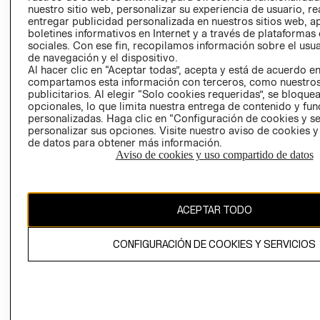
nuestro sitio web, personalizar su experiencia de usuario, rea
RECLAMACIO
entregar publicidad personalizada en nuestros sitios web, a
boletines informativos en Internet y a través de plataformas
sociales. Con ese fin, recopilamos información sobre el usua
de navegación y el dispositivo.
Al hacer clic en “Aceptar todas”, acepta y está de acuerdo e
compartamos esta información con terceros, como nuestros
publicitarios. Al elegir “Solo cookies requeridas”, se bloque
opcionales, lo que limita nuestra entrega de contenido y fu
Ecuador ($)
personalizadas. Haga clic en “Configuración de cookies y se
personalizar sus opciones. Visite nuestro aviso de cookies 
CAMBIAR REGIÓN
de datos para obtener más información.
Aviso de cookies y uso compartido de datos
El contenido de esta página web está protegido por copyright y es
ACEPTAR TODO
propiedad de H&M Hennes & Mauritz AB.
CONFIGURACIÓN DE COOKIES Y SERVICIOS