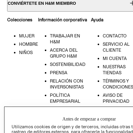
CONVIÉRTETE EN H&M MIEMBRO
Colecciones
Información corporativa
Ayuda
MUJER
TRABAJAR EN
CONTACTO
H&M
HOMBRE
SERVICIO AL
ACERCA DEL
CLIENTE
NIÑOS
GRUPO H&M
MI CUENTA
SOSTENIBILIDAD
NUESTRAS
PRENSA
TIENDAS
RELACIÓN CON
TÉRMINOS Y
INVERSONISTAS
CONDICIONE
POLÍTICA
AVISO DE
EMPRESARIAL
PRIVACIDAD
GIFT CARD
AVISO DE
Antes de empezar a comprar
COOKIES
Utilizamos cookies de origen y de terceros, incluidas otras 
rastreo de editores externos, para ofrecerle la funcionalid
LIBRO DE