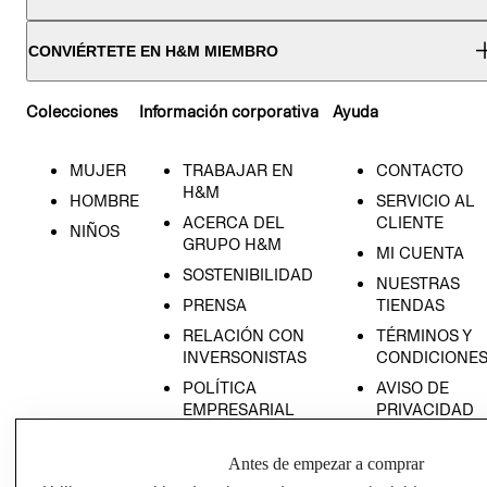
CONVIÉRTETE EN H&M MIEMBRO
Colecciones
Información corporativa
Ayuda
MUJER
TRABAJAR EN
CONTACTO
H&M
HOMBRE
SERVICIO AL
ACERCA DEL
CLIENTE
NIÑOS
GRUPO H&M
MI CUENTA
SOSTENIBILIDAD
NUESTRAS
PRENSA
TIENDAS
RELACIÓN CON
TÉRMINOS Y
INVERSONISTAS
CONDICIONE
POLÍTICA
AVISO DE
EMPRESARIAL
PRIVACIDAD
GIFT CARD
Antes de empezar a comprar
AVISO DE