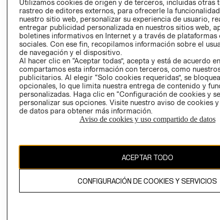
Utilizamos cookies de origen y de terceros, incluidas otras 
COOKIES
rastreo de editores externos, para ofrecerle la funcionalid
LIBRO DE
nuestro sitio web, personalizar su experiencia de usuario, rea
RECLAMACIO
entregar publicidad personalizada en nuestros sitios web, a
boletines informativos en Internet y a través de plataformas
sociales. Con ese fin, recopilamos información sobre el usua
de navegación y el dispositivo.
Al hacer clic en “Aceptar todas”, acepta y está de acuerdo e
compartamos esta información con terceros, como nuestros
publicitarios. Al elegir “Solo cookies requeridas”, se bloque
opcionales, lo que limita nuestra entrega de contenido y fu
Ecuador ($)
personalizadas. Haga clic en “Configuración de cookies y se
personalizar sus opciones. Visite nuestro aviso de cookies 
de datos para obtener más información.
CAMBIAR REGIÓN
Aviso de cookies y uso compartido de datos
El contenido de esta página web está protegido por copyright y es
ACEPTAR TODO
propiedad de H&M Hennes & Mauritz AB.
CONFIGURACIÓN DE COOKIES Y SERVICIOS