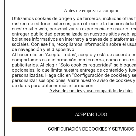
EMPRESARIAL
PRIVACIDAD
GIFT CARD
Antes de empezar a comprar
AVISO DE
Utilizamos cookies de origen y de terceros, incluidas otras 
rastreo de editores externos, para ofrecerle la funcionalid
COOKIES
nuestro sitio web, personalizar su experiencia de usuario, rea
LIBRO DE
entregar publicidad personalizada en nuestros sitios web, a
RECLAMACIO
boletines informativos en Internet y a través de plataformas
sociales. Con ese fin, recopilamos información sobre el usua
de navegación y el dispositivo.
Al hacer clic en “Aceptar todas”, acepta y está de acuerdo e
compartamos esta información con terceros, como nuestros
publicitarios. Al elegir “Solo cookies requeridas”, se bloque
opcionales, lo que limita nuestra entrega de contenido y fu
personalizadas. Haga clic en “Configuración de cookies y se
personalizar sus opciones. Visite nuestro aviso de cookies 
Ecuador ($)
de datos para obtener más información.
Aviso de cookies y uso compartido de datos
CAMBIAR REGIÓN
ACEPTAR TODO
El contenido de esta página web está protegido por copyright y es
propiedad de H&M Hennes & Mauritz AB.
CONFIGURACIÓN DE COOKIES Y SERVICIOS