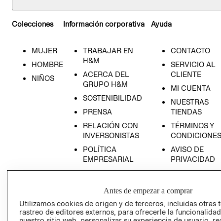
Colecciones
Información corporativa
Ayuda
MUJER
TRABAJAR EN
CONTACTO
H&M
HOMBRE
SERVICIO AL
ACERCA DEL
CLIENTE
NIÑOS
GRUPO H&M
MI CUENTA
SOSTENIBILIDAD
NUESTRAS
PRENSA
TIENDAS
RELACIÓN CON
TÉRMINOS Y
INVERSONISTAS
CONDICIONE
POLÍTICA
AVISO DE
EMPRESARIAL
PRIVACIDAD
GIFT CARD
AVISO DE
Antes de empezar a comprar
COOKIES
Utilizamos cookies de origen y de terceros, incluidas otras 
LIBRO DE
rastreo de editores externos, para ofrecerle la funcionalid
RECLAMACIO
nuestro sitio web, personalizar su experiencia de usuario, rea