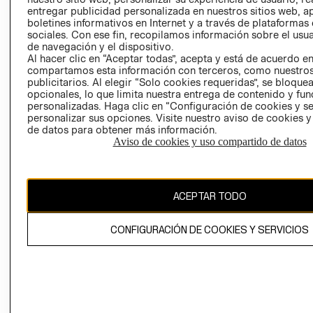
entregar publicidad personalizada en nuestros sitios web, a
boletines informativos en Internet y a través de plataformas
sociales. Con ese fin, recopilamos información sobre el usua
de navegación y el dispositivo.
Al hacer clic en “Aceptar todas”, acepta y está de acuerdo e
compartamos esta información con terceros, como nuestros
publicitarios. Al elegir “Solo cookies requeridas”, se bloque
opcionales, lo que limita nuestra entrega de contenido y fu
Ecuador ($)
personalizadas. Haga clic en “Configuración de cookies y se
personalizar sus opciones. Visite nuestro aviso de cookies 
CAMBIAR REGIÓN
de datos para obtener más información.
Aviso de cookies y uso compartido de datos
El contenido de esta página web está protegido por copyright y es
propiedad de H&M Hennes & Mauritz AB.
ACEPTAR TODO
CONFIGURACIÓN DE COOKIES Y SERVICIOS