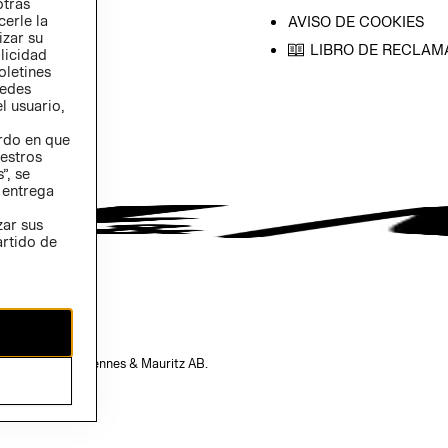
otras
cerle la
AVISO DE COOKIES
izar su
LIBRO DE RECLAM
blicidad
oletines
redes
l usuario,
erdo en que
estros
”, se
 entrega
zar sus
artido de
opiedad de H&M Hennes & Mauritz AB.