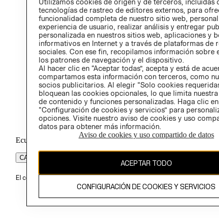
Utilizamos cookies de origen y de terceros, incluidas 
tecnologías de rastreo de editores externos, para ofre
funcionalidad completa de nuestro sitio web, personal
experiencia de usuario, realizar análisis y entregar pu
personalizada en nuestros sitios web, aplicaciones y b
informativos en Internet y a través de plataformas de 
sociales. Con ese fin, recopilamos información sobre e
los patrones de navegación y el dispositivo.
Al hacer clic en “Aceptar todas”, acepta y está de acu
compartamos esta información con terceros, como nu
socios publicitarios. Al elegir “Solo cookies requeridas
bloquean las cookies opcionales, lo que limita nuestra
de contenido y funciones personalizadas. Haga clic en
“Configuración de cookies y servicios” para personali
opciones. Visite nuestro aviso de cookies y uso comp
datos para obtener más información.
Aviso de cookies y uso compartido de datos
Ecuador ($)
CAMBIAR REGIÓN
ACEPTAR TODO
El contenido de esta página web está protegido por copyright y es pr
CONFIGURACIÓN DE COOKIES Y SERVICIOS