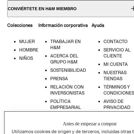
CONVIÉRTETE EN H&M MIEMBRO
Colecciones
Información corporativa
Ayuda
MUJER
TRABAJAR EN
CONTACTO
H&M
HOMBRE
SERVICIO AL
ACERCA DEL
CLIENTE
NIÑOS
GRUPO H&M
MI CUENTA
SOSTENIBILIDAD
NUESTRAS
PRENSA
TIENDAS
RELACIÓN CON
TÉRMINOS Y
INVERSONISTAS
CONDICIONE
POLÍTICA
AVISO DE
EMPRESARIAL
PRIVACIDAD
GIFT CARD
Antes de empezar a comprar
AVISO DE
COOKIES
Utilizamos cookies de origen y de terceros, incluidas otras 