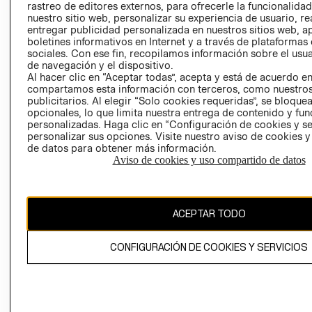
rastreo de editores externos, para ofrecerle la funcionalid
LIBRO DE
nuestro sitio web, personalizar su experiencia de usuario, rea
RECLAMACIO
entregar publicidad personalizada en nuestros sitios web, a
boletines informativos en Internet y a través de plataformas
sociales. Con ese fin, recopilamos información sobre el usua
de navegación y el dispositivo.
Al hacer clic en “Aceptar todas”, acepta y está de acuerdo e
compartamos esta información con terceros, como nuestros
publicitarios. Al elegir “Solo cookies requeridas”, se bloque
opcionales, lo que limita nuestra entrega de contenido y fu
Ecuador ($)
personalizadas. Haga clic en “Configuración de cookies y se
personalizar sus opciones. Visite nuestro aviso de cookies 
CAMBIAR REGIÓN
de datos para obtener más información.
Aviso de cookies y uso compartido de datos
El contenido de esta página web está protegido por copyright y es
ACEPTAR TODO
propiedad de H&M Hennes & Mauritz AB.
CONFIGURACIÓN DE COOKIES Y SERVICIOS