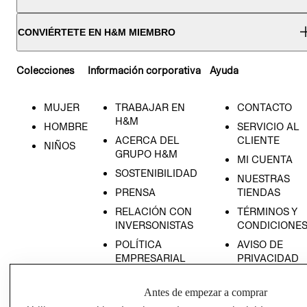
CONVIÉRTETE EN H&M MIEMBRO
Colecciones
Información corporativa
Ayuda
MUJER
TRABAJAR EN
CONTACTO
H&M
HOMBRE
SERVICIO AL
ACERCA DEL
CLIENTE
NIÑOS
GRUPO H&M
MI CUENTA
SOSTENIBILIDAD
NUESTRAS
PRENSA
TIENDAS
RELACIÓN CON
TÉRMINOS Y
INVERSONISTAS
CONDICIONE
POLÍTICA
AVISO DE
EMPRESARIAL
PRIVACIDAD
GIFT CARD
Antes de empezar a comprar
AVISO DE