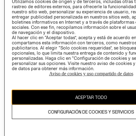
Utilizamos cookies de origen y de terceros, incluidas otras 
COOKIES
rastreo de editores externos, para ofrecerle la funcionalid
LIBRO DE
nuestro sitio web, personalizar su experiencia de usuario, rea
RECLAMACIO
entregar publicidad personalizada en nuestros sitios web, a
boletines informativos en Internet y a través de plataformas
sociales. Con ese fin, recopilamos información sobre el usua
de navegación y el dispositivo.
Al hacer clic en “Aceptar todas”, acepta y está de acuerdo e
compartamos esta información con terceros, como nuestros
publicitarios. Al elegir “Solo cookies requeridas”, se bloque
opcionales, lo que limita nuestra entrega de contenido y fu
Ecuador ($)
personalizadas. Haga clic en “Configuración de cookies y se
personalizar sus opciones. Visite nuestro aviso de cookies 
de datos para obtener más información.
CAMBIAR REGIÓN
Aviso de cookies y uso compartido de datos
El contenido de esta página web está protegido por copyright y es
ACEPTAR TODO
propiedad de H&M Hennes & Mauritz AB.
CONFIGURACIÓN DE COOKIES Y SERVICIOS