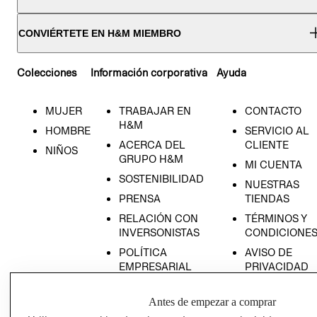
CONVIÉRTETE EN H&M MIEMBRO
Colecciones
Información corporativa
Ayuda
MUJER
TRABAJAR EN
CONTACTO
H&M
HOMBRE
SERVICIO AL
ACERCA DEL
CLIENTE
NIÑOS
GRUPO H&M
MI CUENTA
SOSTENIBILIDAD
NUESTRAS
PRENSA
TIENDAS
RELACIÓN CON
TÉRMINOS Y
INVERSONISTAS
CONDICIONE
POLÍTICA
AVISO DE
EMPRESARIAL
PRIVACIDAD
GIFT CARD
Antes de empezar a comprar
AVISO DE