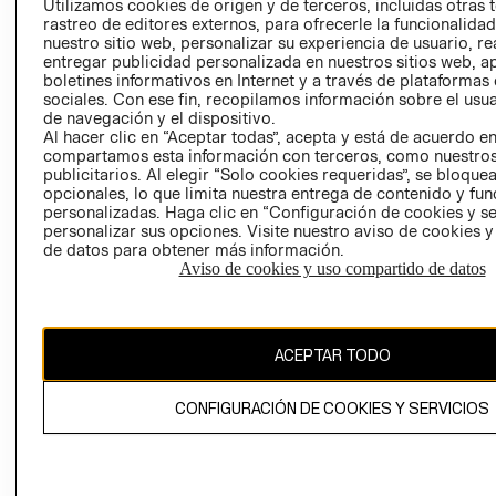
Utilizamos cookies de origen y de terceros, incluidas otras 
COOKIES
rastreo de editores externos, para ofrecerle la funcionalid
LIBRO DE
nuestro sitio web, personalizar su experiencia de usuario, rea
RECLAMACIO
entregar publicidad personalizada en nuestros sitios web, a
boletines informativos en Internet y a través de plataformas
sociales. Con ese fin, recopilamos información sobre el usua
de navegación y el dispositivo.
Al hacer clic en “Aceptar todas”, acepta y está de acuerdo e
compartamos esta información con terceros, como nuestros
publicitarios. Al elegir “Solo cookies requeridas”, se bloque
opcionales, lo que limita nuestra entrega de contenido y fu
Ecuador ($)
personalizadas. Haga clic en “Configuración de cookies y se
personalizar sus opciones. Visite nuestro aviso de cookies 
de datos para obtener más información.
CAMBIAR REGIÓN
Aviso de cookies y uso compartido de datos
El contenido de esta página web está protegido por copyright y es
ACEPTAR TODO
propiedad de H&M Hennes & Mauritz AB.
CONFIGURACIÓN DE COOKIES Y SERVICIOS