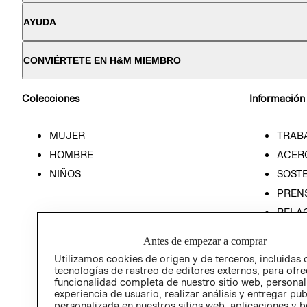
AYUDA
CONVIÉRTETE EN H&M MIEMBRO
Colecciones
Información
MUJER
TRAB
HOMBRE
ACER
NIÑOS
SOSTE
PREN
RELA
POLÍT
Antes de empezar a comprar
Utilizamos cookies de origen y de terceros, incluidas 
tecnologías de rastreo de editores externos, para ofre
funcionalidad completa de nuestro sitio web, personal
experiencia de usuario, realizar análisis y entregar pu
personalizada en nuestros sitios web, aplicaciones y b