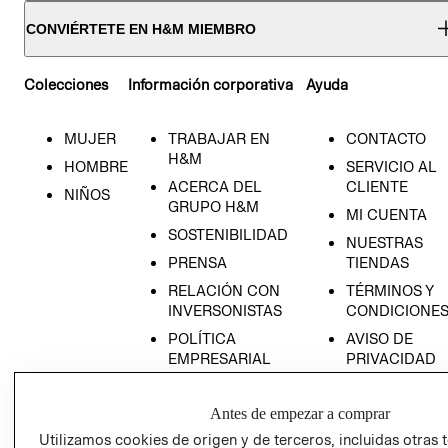
CONVIÉRTETE EN H&M MIEMBRO
Colecciones
Información corporativa
Ayuda
MUJER
TRABAJAR EN
CONTACTO
H&M
HOMBRE
SERVICIO AL
ACERCA DEL
CLIENTE
NIÑOS
GRUPO H&M
MI CUENTA
SOSTENIBILIDAD
NUESTRAS
PRENSA
TIENDAS
RELACIÓN CON
TÉRMINOS Y
INVERSONISTAS
CONDICIONE
POLÍTICA
AVISO DE
EMPRESARIAL
PRIVACIDAD
GIFT CARD
Antes de empezar a comprar
AVISO DE
COOKIES
Utilizamos cookies de origen y de terceros, incluidas otras 