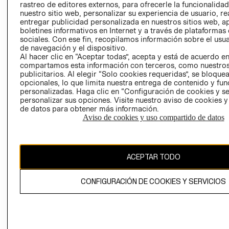
rastreo de editores externos, para ofrecerle la funcionalid
LIBRO DE
nuestro sitio web, personalizar su experiencia de usuario, rea
RECLAMACIO
entregar publicidad personalizada en nuestros sitios web, a
boletines informativos en Internet y a través de plataformas
sociales. Con ese fin, recopilamos información sobre el usua
de navegación y el dispositivo.
Al hacer clic en “Aceptar todas”, acepta y está de acuerdo e
compartamos esta información con terceros, como nuestros
publicitarios. Al elegir “Solo cookies requeridas”, se bloque
opcionales, lo que limita nuestra entrega de contenido y fu
Ecuador ($)
personalizadas. Haga clic en “Configuración de cookies y se
personalizar sus opciones. Visite nuestro aviso de cookies 
CAMBIAR REGIÓN
de datos para obtener más información.
Aviso de cookies y uso compartido de datos
El contenido de esta página web está protegido por copyright y es
ACEPTAR TODO
propiedad de H&M Hennes & Mauritz AB.
CONFIGURACIÓN DE COOKIES Y SERVICIOS