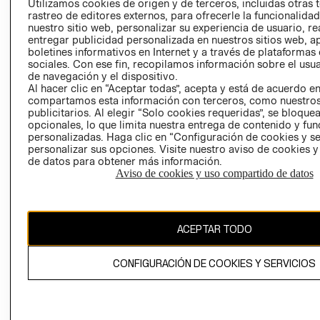
Utilizamos cookies de origen y de terceros, incluidas otras 
COOKIES
rastreo de editores externos, para ofrecerle la funcionalid
LIBRO DE
nuestro sitio web, personalizar su experiencia de usuario, rea
RECLAMACIO
entregar publicidad personalizada en nuestros sitios web, a
boletines informativos en Internet y a través de plataformas
sociales. Con ese fin, recopilamos información sobre el usua
de navegación y el dispositivo.
Al hacer clic en “Aceptar todas”, acepta y está de acuerdo e
compartamos esta información con terceros, como nuestros
publicitarios. Al elegir “Solo cookies requeridas”, se bloque
opcionales, lo que limita nuestra entrega de contenido y fu
Ecuador ($)
personalizadas. Haga clic en “Configuración de cookies y se
personalizar sus opciones. Visite nuestro aviso de cookies 
de datos para obtener más información.
CAMBIAR REGIÓN
Aviso de cookies y uso compartido de datos
El contenido de esta página web está protegido por copyright y es
ACEPTAR TODO
propiedad de H&M Hennes & Mauritz AB.
CONFIGURACIÓN DE COOKIES Y SERVICIOS