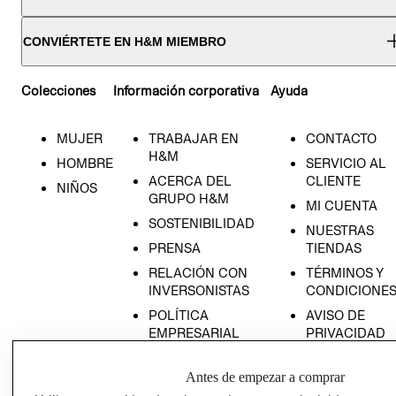
CONVIÉRTETE EN H&M MIEMBRO
Colecciones
Información corporativa
Ayuda
MUJER
TRABAJAR EN
CONTACTO
H&M
HOMBRE
SERVICIO AL
ACERCA DEL
CLIENTE
NIÑOS
GRUPO H&M
MI CUENTA
SOSTENIBILIDAD
NUESTRAS
PRENSA
TIENDAS
RELACIÓN CON
TÉRMINOS Y
INVERSONISTAS
CONDICIONE
POLÍTICA
AVISO DE
EMPRESARIAL
PRIVACIDAD
GIFT CARD
Antes de empezar a comprar
AVISO DE