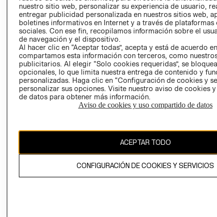
nuestro sitio web, personalizar su experiencia de usuario, rea
RECLAMACIO
entregar publicidad personalizada en nuestros sitios web, a
boletines informativos en Internet y a través de plataformas
sociales. Con ese fin, recopilamos información sobre el usua
de navegación y el dispositivo.
Al hacer clic en “Aceptar todas”, acepta y está de acuerdo e
compartamos esta información con terceros, como nuestros
publicitarios. Al elegir “Solo cookies requeridas”, se bloque
opcionales, lo que limita nuestra entrega de contenido y fu
Ecuador ($)
personalizadas. Haga clic en “Configuración de cookies y se
personalizar sus opciones. Visite nuestro aviso de cookies 
CAMBIAR REGIÓN
de datos para obtener más información.
Aviso de cookies y uso compartido de datos
El contenido de esta página web está protegido por copyright y es
ACEPTAR TODO
propiedad de H&M Hennes & Mauritz AB.
CONFIGURACIÓN DE COOKIES Y SERVICIOS