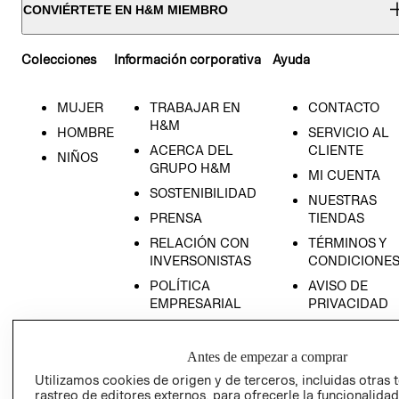
CONVIÉRTETE EN H&M MIEMBRO
Colecciones
Información corporativa
Ayuda
MUJER
TRABAJAR EN
CONTACTO
H&M
HOMBRE
SERVICIO AL
ACERCA DEL
CLIENTE
NIÑOS
GRUPO H&M
MI CUENTA
SOSTENIBILIDAD
NUESTRAS
PRENSA
TIENDAS
RELACIÓN CON
TÉRMINOS Y
INVERSONISTAS
CONDICIONE
POLÍTICA
AVISO DE
EMPRESARIAL
PRIVACIDAD
GIFT CARD
AVISO DE
Antes de empezar a comprar
COOKIES
Utilizamos cookies de origen y de terceros, incluidas otras 
rastreo de editores externos, para ofrecerle la funcionalid
LIBRO DE