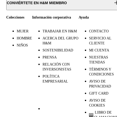
CONVIÉRTETE EN H&M MIEMBRO
Colecciones
Información corporativa
Ayuda
MUJER
TRABAJAR EN H&M
CONTACTO
HOMBRE
ACERCA DEL GRUPO
SERVICIO AL
H&M
CLIENTE
NIÑOS
SOSTENIBILIDAD
MI CUENTA
PRENSA
NUESTRAS
TIENDAS
RELACIÓN CON
INVERSONISTAS
TÉRMINOS Y
CONDICIONES
POLÍTICA
EMPRESARIAL
AVISO DE
PRIVACIDAD
GIFT CARD
AVISO DE
COOKIES
LIBRO DE