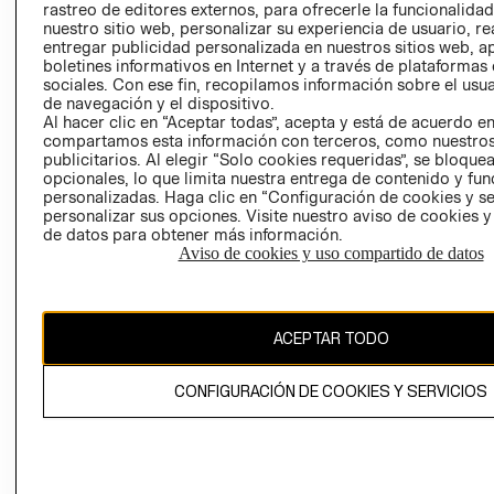
rastreo de editores externos, para ofrecerle la funcionalid
LIBRO DE
nuestro sitio web, personalizar su experiencia de usuario, rea
RECLAMACIO
entregar publicidad personalizada en nuestros sitios web, a
boletines informativos en Internet y a través de plataformas
sociales. Con ese fin, recopilamos información sobre el usua
de navegación y el dispositivo.
Al hacer clic en “Aceptar todas”, acepta y está de acuerdo e
compartamos esta información con terceros, como nuestros
publicitarios. Al elegir “Solo cookies requeridas”, se bloque
opcionales, lo que limita nuestra entrega de contenido y fu
Ecuador ($)
personalizadas. Haga clic en “Configuración de cookies y se
personalizar sus opciones. Visite nuestro aviso de cookies 
CAMBIAR REGIÓN
de datos para obtener más información.
Aviso de cookies y uso compartido de datos
El contenido de esta página web está protegido por copyright y es
ACEPTAR TODO
propiedad de H&M Hennes & Mauritz AB.
CONFIGURACIÓN DE COOKIES Y SERVICIOS