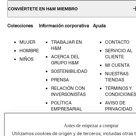
CONVIÉRTETE EN H&M MIEMBRO
Colecciones
Información corporativa
Ayuda
MUJER
TRABAJAR EN
CONTACTO
H&M
HOMBRE
SERVICIO AL
ACERCA DEL
CLIENTE
NIÑOS
GRUPO H&M
MI CUENTA
SOSTENIBILIDAD
NUESTRAS
PRENSA
TIENDAS
RELACIÓN CON
TÉRMINOS Y
INVERSONISTAS
CONDICIONE
POLÍTICA
AVISO DE
EMPRESARIAL
PRIVACIDAD
GIFT CARD
Antes de empezar a comprar
AVISO DE
COOKIES
Utilizamos cookies de origen y de terceros, incluidas otras 