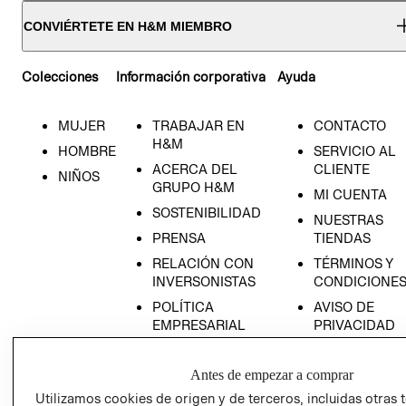
CONVIÉRTETE EN H&M MIEMBRO
Colecciones
Información corporativa
Ayuda
MUJER
TRABAJAR EN
CONTACTO
H&M
HOMBRE
SERVICIO AL
ACERCA DEL
CLIENTE
NIÑOS
GRUPO H&M
MI CUENTA
SOSTENIBILIDAD
NUESTRAS
PRENSA
TIENDAS
RELACIÓN CON
TÉRMINOS Y
INVERSONISTAS
CONDICIONE
POLÍTICA
AVISO DE
EMPRESARIAL
PRIVACIDAD
GIFT CARD
Antes de empezar a comprar
AVISO DE
COOKIES
Utilizamos cookies de origen y de terceros, incluidas otras 