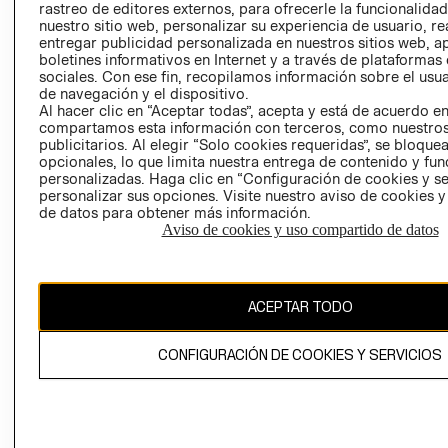
rastreo de editores externos, para ofrecerle la funcionalid
LIBRO DE
nuestro sitio web, personalizar su experiencia de usuario, rea
RECLAMACIO
entregar publicidad personalizada en nuestros sitios web, a
boletines informativos en Internet y a través de plataformas
sociales. Con ese fin, recopilamos información sobre el usua
de navegación y el dispositivo.
Al hacer clic en “Aceptar todas”, acepta y está de acuerdo e
compartamos esta información con terceros, como nuestros
publicitarios. Al elegir “Solo cookies requeridas”, se bloque
opcionales, lo que limita nuestra entrega de contenido y fu
Ecuador ($)
personalizadas. Haga clic en “Configuración de cookies y se
personalizar sus opciones. Visite nuestro aviso de cookies 
CAMBIAR REGIÓN
de datos para obtener más información.
Aviso de cookies y uso compartido de datos
El contenido de esta página web está protegido por copyright y es
ACEPTAR TODO
propiedad de H&M Hennes & Mauritz AB.
CONFIGURACIÓN DE COOKIES Y SERVICIOS