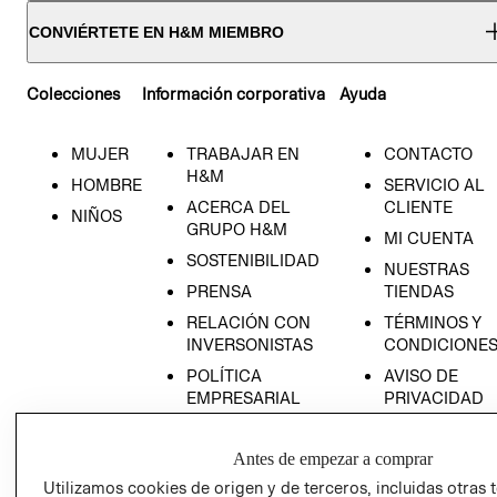
CONVIÉRTETE EN H&M MIEMBRO
Colecciones
Información corporativa
Ayuda
MUJER
TRABAJAR EN
CONTACTO
H&M
HOMBRE
SERVICIO AL
ACERCA DEL
CLIENTE
NIÑOS
GRUPO H&M
MI CUENTA
SOSTENIBILIDAD
NUESTRAS
PRENSA
TIENDAS
RELACIÓN CON
TÉRMINOS Y
INVERSONISTAS
CONDICIONE
POLÍTICA
AVISO DE
EMPRESARIAL
PRIVACIDAD
GIFT CARD
Antes de empezar a comprar
AVISO DE
COOKIES
Utilizamos cookies de origen y de terceros, incluidas otras 