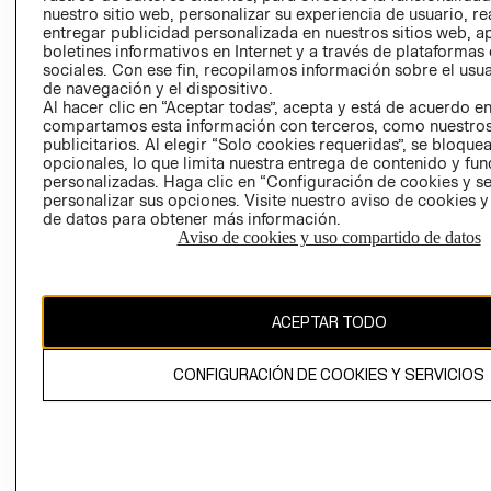
nuestro sitio web, personalizar su experiencia de usuario, rea
RECLAMACIO
entregar publicidad personalizada en nuestros sitios web, a
boletines informativos en Internet y a través de plataformas
sociales. Con ese fin, recopilamos información sobre el usua
de navegación y el dispositivo.
Al hacer clic en “Aceptar todas”, acepta y está de acuerdo e
compartamos esta información con terceros, como nuestros
publicitarios. Al elegir “Solo cookies requeridas”, se bloque
opcionales, lo que limita nuestra entrega de contenido y fu
Ecuador ($)
personalizadas. Haga clic en “Configuración de cookies y se
personalizar sus opciones. Visite nuestro aviso de cookies 
CAMBIAR REGIÓN
de datos para obtener más información.
Aviso de cookies y uso compartido de datos
El contenido de esta página web está protegido por copyright y es
ACEPTAR TODO
propiedad de H&M Hennes & Mauritz AB.
CONFIGURACIÓN DE COOKIES Y SERVICIOS