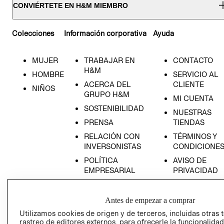
CONVIÉRTETE EN H&M MIEMBRO
Colecciones
Información corporativa
Ayuda
MUJER
TRABAJAR EN
CONTACTO
H&M
HOMBRE
SERVICIO AL
ACERCA DEL
CLIENTE
NIÑOS
GRUPO H&M
MI CUENTA
SOSTENIBILIDAD
NUESTRAS
PRENSA
TIENDAS
RELACIÓN CON
TÉRMINOS Y
INVERSONISTAS
CONDICIONE
POLÍTICA
AVISO DE
EMPRESARIAL
PRIVACIDAD
GIFT CARD
AVISO DE
Antes de empezar a comprar
COOKIES
Utilizamos cookies de origen y de terceros, incluidas otras 
rastreo de editores externos, para ofrecerle la funcionalid
LIBRO DE